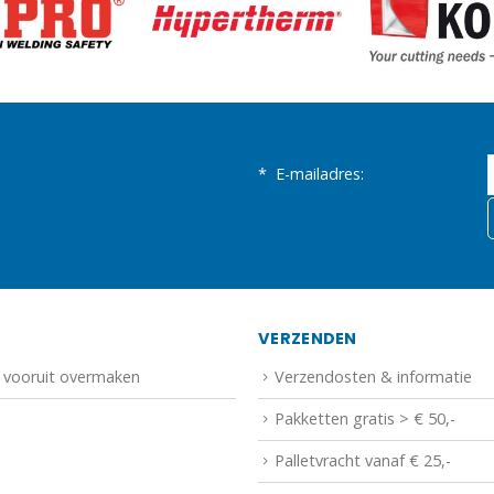
*
E-mailadres:
N
VERZENDEN
f vooruit overmaken
Verzendosten & informatie
Pakketten gratis > € 50,-
Palletvracht vanaf € 25,-