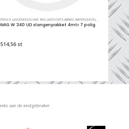
ASTOORTSEN
KTRISCH LASGEREEDSCHAP
,
MIG LASTOORTS ABIMIG WATERGEKOELDE
,
MIG LASTOORTSE
ELEKTRISCH LA
IMIG W 340 UD slangenpakket 4mtr 7 polig
ABIMIG W 
514,56
st
€
422,13
reeks aan de eindgebruiker.