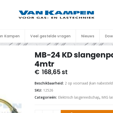
an Kampen
Veel gestelde vragen
Nieuws
Dow
MB-24 KD slangenpa
4mtr
€
168,65
st
Beschikbaarheid:
2 op voorraad (kan nabestel
SKU:
12526
Categorieën:
Elektrisch lasgereedschap
,
MIG la