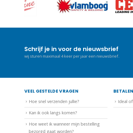
Schrijf je in voor de nieuwsbrief
wij sturen maximaal 4 keer per jaar een nieuwsbrief.
VEEL GESTELDE VRAGEN
BETALE
Hoe snel verzenden jullie?
Ideal o
Kan ik ook langs komen?
Hoe weet ik wanneer mijn bestelling
bezorgd gaat worden?