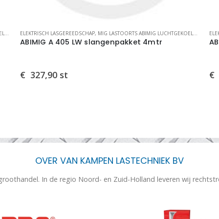
DE
,
MIG LASTOORTSEN
ELEKTRISCH LASGEREEDSCHAP
,
MIG LASTOORTS ABIMIG LUCHTGEKOELDE
,
MIG L
ELE
ABIMIG A 405 LW slangenpakket 4mtr
AB
€
327,90
st
€
OVER VAN KAMPEN LASTECHNIEK BV
 groothandel. In de regio Noord- en Zuid-Holland leveren wij rechtst