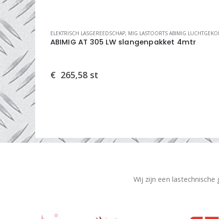
DELEN
,
MIG LINERS
ELEKTRISCH LASGEREEDSCHAP
,
MIG LASTOORTS ABIMIG LUCHTGEKOEL
4.0042
ABIMIG AT 305 LW slangenpakket 4mtr
€
265,58
st
Wij zijn een lastechnische