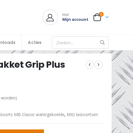
Hoi!
0
Mijn account
nloads
Acties
kket Grip Plus
d worden)
stoorts MB Classic watergekoelde
,
MIG lastoortsen