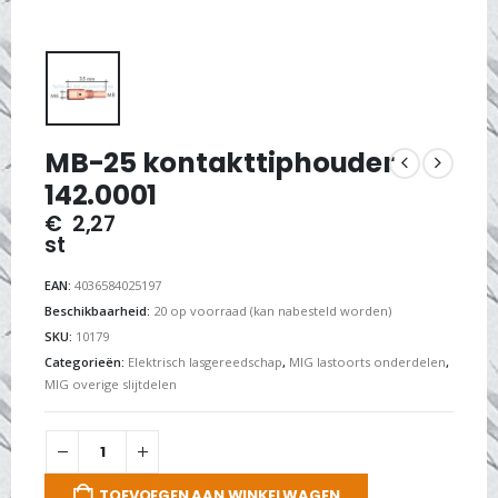
MB-25 kontakttiphouder
142.0001
€
2,27
st
EAN:
4036584025197
Beschikbaarheid:
20 op voorraad (kan nabesteld worden)
SKU:
10179
Categorieën:
Elektrisch lasgereedschap
,
MIG lastoorts onderdelen
,
MIG overige slijtdelen
TOEVOEGEN AAN WINKELWAGEN