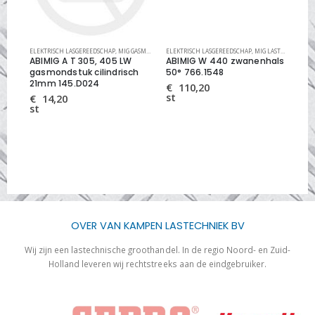
ITIG CLASSIC
ELEKTRISCH LASGEREEDSCHAP
,
TIG LASTOORTS ONDERDELEN ABITIG CLASSIC EN PRO
,
MIG GASMONDSTUKKEN
ELEKTRISCH LASGEREEDSCHAP
,
MIG LASTOORTS ONDERDELEN
,
MIG LASTOORTS ONDERDELEN
ELEK
ABIMIG A T 305, 405 LW
ABIMIG W 440 zwanenhals
ABI
am
gasmondstuk cilindrisch
50° 766.1548
21
21mm 145.D024
€
110,20
€
st
st
€
14,20
st
OVER VAN KAMPEN LASTECHNIEK BV
Wij zijn een lastechnische groothandel. In de regio Noord- en Zuid-
Holland leveren wij rechtstreeks aan de eindgebruiker.