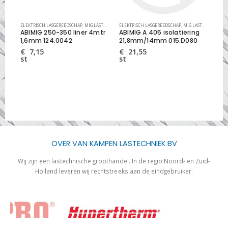
RDELEN
ELEKTRISCH LASGEREEDSCHAP
,
MIG OVERIGE SLIJTDELEN
,
MIG LASTOORTS ONDERDELEN
ELEKTRISCH LASGEREEDSCHAP
,
MIG LINERS
,
MIG LASTOORTS ONDERDELEN
ELEK
55
ABIMIG 250-350 liner 4mtr
ABIMIG A 405 isolatiering
AB
rZr
1,6mm 124.0042
21,8mm/14mm 015.D080
iso
€
7,15
€
21,55
€
st
st
st
OVER VAN KAMPEN LASTECHNIEK BV
Wij zijn een lastechnische groothandel. In de regio Noord- en Zuid-
Holland leveren wij rechtstreeks aan de eindgebruiker.