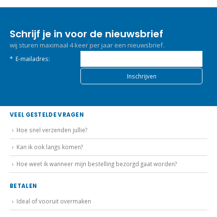
Schrijf je in voor de nieuwsbrief
wij sturen maximaal 4 keer per jaar een nieuwsbrief.
*
E-mailadres:
VEEL GESTELDE VRAGEN
Hoe snel verzenden jullie?
Kan ik ook langs komen?
Hoe weet ik wanneer mijn bestelling bezorgd gaat worden?
BETALEN
Ideal of vooruit overmaken