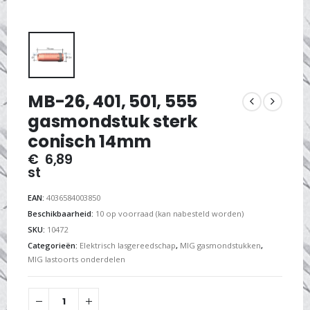
MB-26, 401, 501, 555
gasmondstuk sterk
conisch 14mm
€
6,89
st
EAN:
4036584003850
Beschikbaarheid:
10 op voorraad (kan nabesteld worden)
SKU:
10472
Categorieën:
Elektrisch lasgereedschap
,
MIG gasmondstukken
,
MIG lastoorts onderdelen