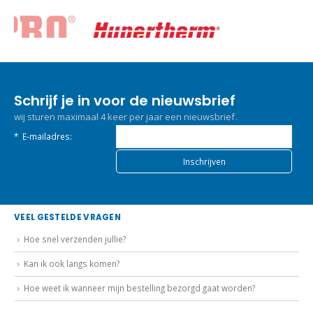
Schrijf je in voor de nieuwsbrief
wij sturen maximaal 4 keer per jaar een nieuwsbrief.
*
E-mailadres:
VEEL GESTELDE VRAGEN
Hoe snel verzenden jullie?
Kan ik ook langs komen?
Hoe weet ik wanneer mijn bestelling bezorgd gaat worden?