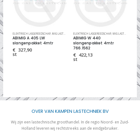
RDELEN
ELEKTRISCH LASGEREEDSCHAP
,
MIG OVERIGE SLIJTDELEN
,
MIG LASTOORTS ABIMIG LUCHTGEKOELDE
ELEKTRISCH LASGEREEDSCHAP
,
MIG LASTOORTSEN
,
MIG LASTOORTS ABIMIG WATERGEKOELDE
ELEK
55
ABIMIG A 405 LW
ABIMIG W 440
las
rZr
slangenpakket 4mtr
slangenpakket 4mtr
4m
766.1562
€
327,90
€
st
st
€
422,13
st
OVER VAN KAMPEN LASTECHNIEK BV
Wij zijn een lastechnische groothandel. In de regio Noord- en Zuid-
Holland leveren wij rechtstreeks aan de eindgebruiker.