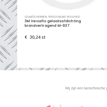
GELAATSCHERMEN
,
PERSOONLIJKE VEILIGHEID
aar
3M Versaflo gelaatsafdichting
brandvertragend M-937
€
30,24
st
Wij zijn een lastechnische