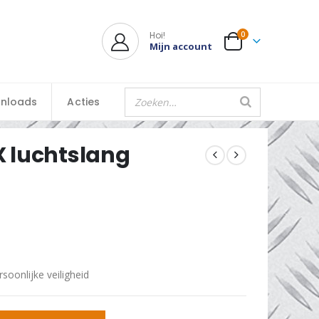
Hoi!
0
Mijn account
nloads
Acties
X luchtslang
rsoonlijke veiligheid