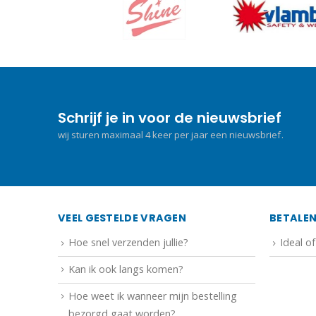
Schrijf je in voor de nieuwsbrief
wij sturen maximaal 4 keer per jaar een nieuwsbrief.
VEEL GESTELDE VRAGEN
BETALE
Hoe snel verzenden jullie?
Ideal o
Kan ik ook langs komen?
Hoe weet ik wanneer mijn bestelling
bezorgd gaat worden?