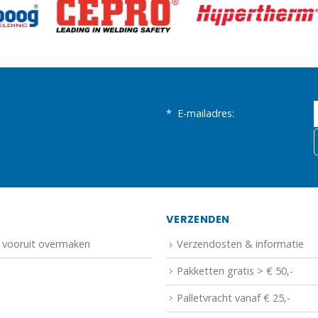
*
E-mailadres:
N
VERZENDEN
f vooruit overmaken
Verzendosten & informatie
Pakketten gratis > € 50,-
Palletvracht vanaf € 25,-