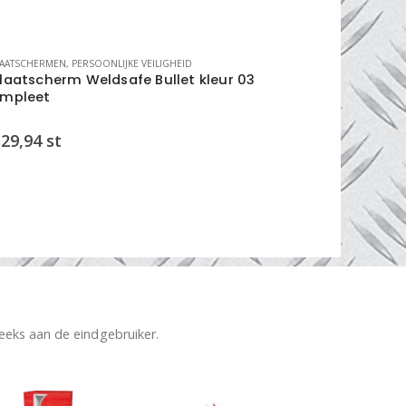
AATSCHERMEN
,
PERSOONLIJKE VEILIGHEID
GELAATSCHERM
laatscherm Weldsafe Bullet kleur 03
gelaatsche
mpleet
scherm
29,94
st
€
23,59
s
reeks aan de eindgebruiker.