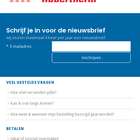
Schrijf je in voor de nieuwsbrief
wij sturen maximaal 4 keer per jaar een nieuwsbrief.
*
E-mailadres:
VEEL GESTELDE VRAGEN
Hoe snel verzenden jullie?
Kan ik ook langs komen?
Hoe weet ik wanneer mijn bestelling bezorgd gaat worden?
BETALEN
Ideal of vooruit overmaken