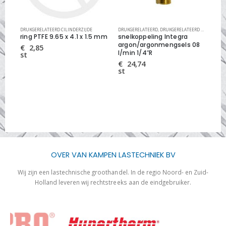
IJDE
DRUKGERELATEERD CILINDERZIJDE
,
DRUKREGELTECHNIEK
DRUKGERELATEERD
,
DRUKGERELATEERD CILINDERZIJDE
DRU
LU0
ring PTFE 9.65 x 4.1 x 1.5 mm
snelkoppeling Integra
ove
argon/argonmengsels 08
me
€
2,85
l/min 1/4″R
ma
st
€
24,74
€
st
st
OVER VAN KAMPEN LASTECHNIEK BV
Wij zijn een lastechnische groothandel. In de regio Noord- en Zuid-
Holland leveren wij rechtstreeks aan de eindgebruiker.