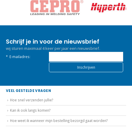
Schrijf je in voor de nieuwsbrief
wij sturen maximaal 4 keer per jaar een nieuwsbrief.
*
E-mailadres:
VEEL GESTELDE VRAGEN
Hoe snel verzenden jullie?
Kan ik ook langs komen?
Hoe weet ik wanneer mijn bestelling bezorgd gaat worden?
BETALEN