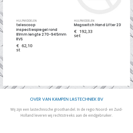
HULPMIDDELEN
HULPMIDDELEN
HUL
telescoop
Magswitch Hand Lifter 235
te
inspectiespiegel rond
ins
€
192,33
81mm lengte 270-945mm
mm
set
RVS
€
st
€
62,10
st
OVER VAN KAMPEN LASTECHNIEK BV
Wij zijn een lastechnische groothandel. In de regio Noord- en Zuid-
Holland leveren wij rechtstreeks aan de eindgebruiker.