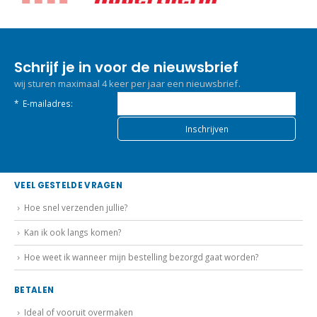
Schrijf je in voor de nieuwsbrief
wij sturen maximaal 4 keer per jaar een nieuwsbrief.
*
E-mailadres:
VEEL GESTELDE VRAGEN
Hoe snel verzenden jullie?
Kan ik ook langs komen?
Hoe weet ik wanneer mijn bestelling bezorgd gaat worden?
BETALEN
Ideal of vooruit overmaken