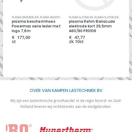
EMEN
,
PM SLIJTDELEN
PLASMA ONDERDELEN
,
PLASMA SNIJSYSTEMEN
PLASMA SLIJTDELEN
,
PLASMA SLIJTDELEN OVERIGE MERKEN
plasma beschermhoes
plasma Rehm Barracuda
pl
5A
Powermax serie leder met
elektrode kort 29,5mm
22
logo 7,6m
A60/80 PR0109
€
st
€
177,00
€
47,77
st
zk 10st
OVER VAN KAMPEN LASTECHNIEK BV
Wij zijn een lastechnische groothandel. In de regio Noord- en Zuid-
Holland leveren wij rechtstreeks aan de eindgebruiker.