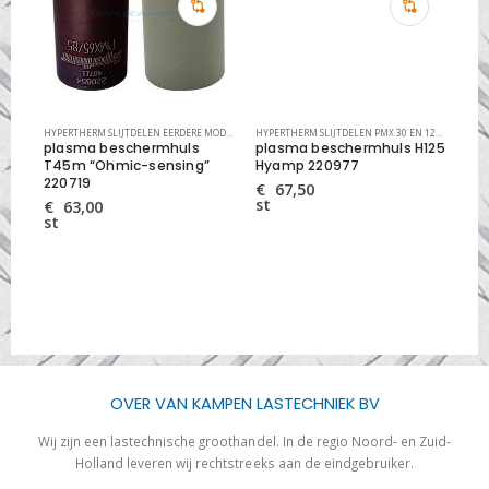
EN
EMEN
,
PM SLIJTDELEN
HYPERTHERM SLIJTDELEN EERDERE MODELLEN
,
PLASMA SLIJTDELEN
,
PLASMA SNIJSYSTEMEN
HYPERTHERM SLIJTDELEN PMX 30 EN 125
,
PLASMA S
plasma beschermhuls
plasma beschermhuls H125
pl
5A
T45m “Ohmic-sensing”
Hyamp 220977
H4
220719
42
€
67,50
st
€
63,00
€
st
st
OVER VAN KAMPEN LASTECHNIEK BV
Wij zijn een lastechnische groothandel. In de regio Noord- en Zuid-
Holland leveren wij rechtstreeks aan de eindgebruiker.