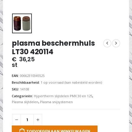
plasma beschermhuls
LT30 420114
€
36,25
st
EAN:
00662310345525
Beschikbaarheid:
1 op voorraad (kan nabesteld worden)
SKU:
14108
Categorieën:
Hypertherm slijtdelen PMX 30 en 125
,
Plasma slijtdelen
,
Plasma snijsystemen
TOEVOEGEN AAN WINKELWAGEN