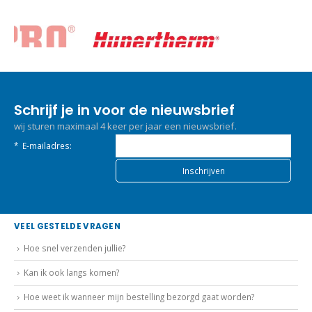
Schrijf je in voor de nieuwsbrief
wij sturen maximaal 4 keer per jaar een nieuwsbrief.
*
E-mailadres:
VEEL GESTELDE VRAGEN
Hoe snel verzenden jullie?
Kan ik ook langs komen?
Hoe weet ik wanneer mijn bestelling bezorgd gaat worden?