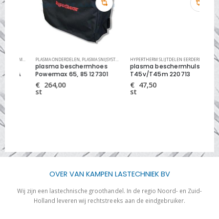
EMEN
YSTEMEN
,
PM SLIJTDELEN
PLASMA ONDERDELEN
,
PLASMA SNIJSYSTEMEN
HYPERTHERM SLIJTDELEN EERDERE MODELLEN
,
PLA
plasma beschermhoes
plasma beschermhuls
pl
5A
Powermax 65, 85 127301
T45v/T45m 220713
H4
22
€
264,00
€
47,50
st
st
€
st
OVER VAN KAMPEN LASTECHNIEK BV
Wij zijn een lastechnische groothandel. In de regio Noord- en Zuid-
Holland leveren wij rechtstreeks aan de eindgebruiker.