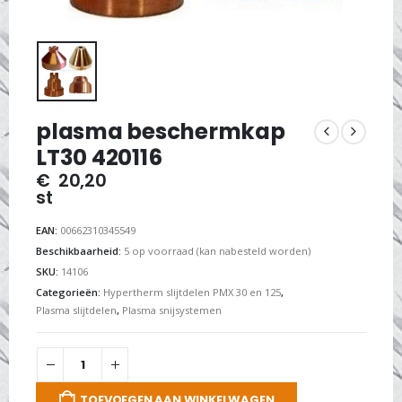
plasma beschermkap
LT30 420116
€
20,20
st
EAN:
00662310345549
Beschikbaarheid:
5 op voorraad (kan nabesteld worden)
SKU:
14106
Categorieën:
Hypertherm slijtdelen PMX 30 en 125
,
Plasma slijtdelen
,
Plasma snijsystemen
TOEVOEGEN AAN WINKELWAGEN