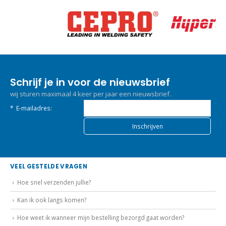
Schrijf je in voor de nieuwsbrief
wij sturen maximaal 4 keer per jaar een nieuwsbrief.
*
E-mailadres:
VEEL GESTELDE VRAGEN
Hoe snel verzenden jullie?
Kan ik ook langs komen?
Hoe weet ik wanneer mijn bestelling bezorgd gaat worden?