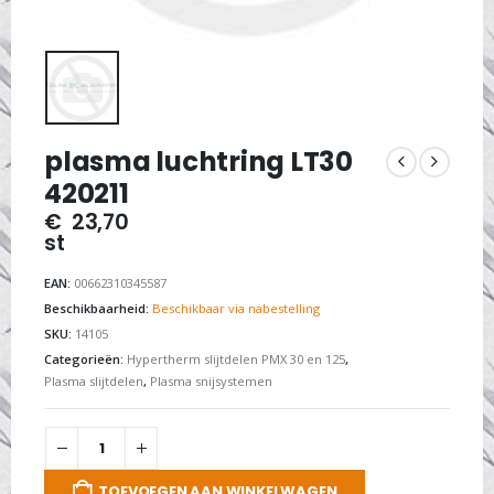
plasma luchtring LT30
420211
€
23,70
st
EAN:
00662310345587
Beschikbaarheid:
Beschikbaar via nabestelling
SKU:
14105
Categorieën:
Hypertherm slijtdelen PMX 30 en 125
,
Plasma slijtdelen
,
Plasma snijsystemen
TOEVOEGEN AAN WINKELWAGEN