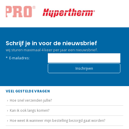
Schrijf je in voor de nieuwsbrief
wij sturen maximaal 4 keer per jaar een nieuwsbrief.
*
E-mailadres:
VEEL GESTELDE VRAGEN
Hoe snel verzenden jullie?
Kan ik ook langs komen?
Hoe weet ik wanneer mijn bestelling bezorgd gaat worden?