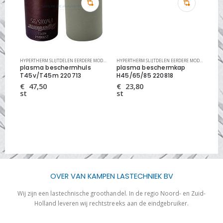
YSTEMEN
HYPERTHERM SLIJTDELEN EERDERE MODELLEN
,
PLASMA SLIJTDELEN
,
PLASMA SNIJSYSTEMEN
HYPERTHERM SLIJTDELEN EERDERE MODELLEN
,
PLASMA SLIJTDELEN
,
PLASMA SNIJSYSTEMEN
HYPERTHERM SLIJTDELEN EERDERE MODELLEN
,
PLA
plasma beschermhuls
plasma beschermkap
pl
g”
T45v/T45m 220713
H45/65/85 220818
T3
€
47,50
€
23,80
€
st
st
st
OVER VAN KAMPEN LASTECHNIEK BV
Wij zijn een lastechnische groothandel. In de regio Noord- en Zuid-
Holland leveren wij rechtstreeks aan de eindgebruiker.