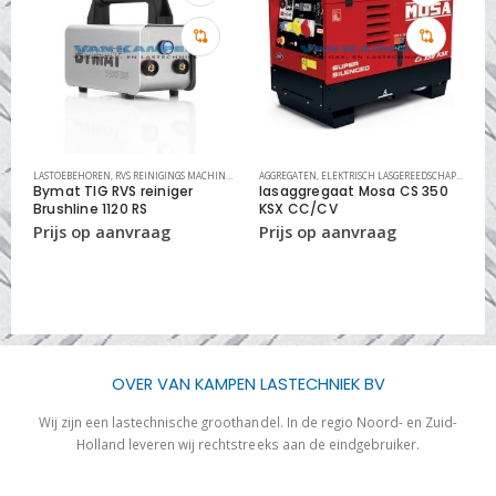
LASTOEBEHOREN
,
RVS REINIGINGS MACHINES
,
RVS REINIGINGS SYSTEMEN
AGGREGATEN
,
ELEKTRISCH LASGEREEDSCHAP
,
LASAGG
L
Bymat TIG RVS reiniger
lasaggregaat Mosa CS 350
w
Brushline 1120 RS
KSX CC/CV
s
OVER VAN KAMPEN LASTECHNIEK BV
Wij zijn een lastechnische groothandel. In de regio Noord- en Zuid-
Holland leveren wij rechtstreeks aan de eindgebruiker.