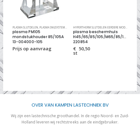
YSTEMEN
HYPERTHERM SLIJTDELEN PMX 30 EN 125
,
PLASMA SLIJTDELEN
PLASMA SLIJTDELEN
,
PLASMA SNIJSYSTEMEN
,
PLASMA SNIJSYSTEMEN
,
PM SLIJTDELEN
HYPERTHERM SLIJTDELEN EERDERE MODELLEN
,
PLA
plasma PM105
plasma beschermhuls
pl
mondstukhouder 85/105A
H45/65/85/105/M65/85/105
T1
13-004000-105
220854
€
st
€
50,50
st
OVER VAN KAMPEN LASTECHNIEK BV
Wij zijn een lastechnische groothandel. In de regio Noord- en Zuid-
Holland leveren wij rechtstreeks aan de eindgebruiker.