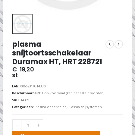
plasma
snijtoortsschakelaar
Duramax HT, HRT 228721
€
19,20
st
EAN:
00662310314330
Beschikbaarheid:
1 op voorraad (kan nabesteld worden)
SKU:
14321
Categorieën:
Plasma onderdelen
,
Plasma snijsystemen