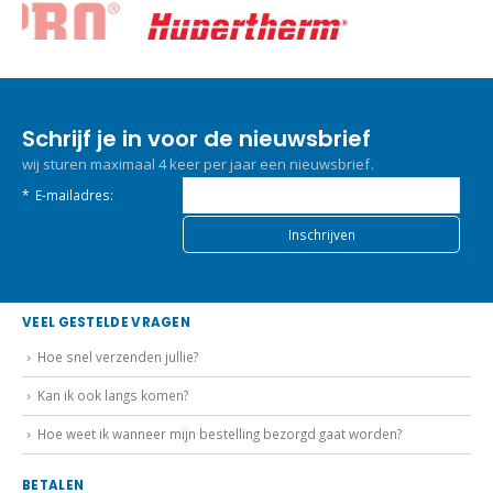
Schrijf je in voor de nieuwsbrief
wij sturen maximaal 4 keer per jaar een nieuwsbrief.
*
E-mailadres:
VEEL GESTELDE VRAGEN
Hoe snel verzenden jullie?
Kan ik ook langs komen?
Hoe weet ik wanneer mijn bestelling bezorgd gaat worden?
BETALEN