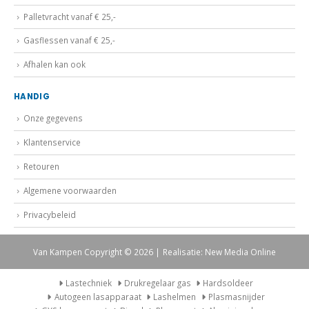
Palletvracht vanaf € 25,-
Gasflessen vanaf € 25,-
Afhalen kan ook
HANDIG
Onze gegevens
Klantenservice
Retouren
Algemene voorwaarden
Privacybeleid
Van Kampen Copyright © 2026 | Realisatie: New Media Online
Lastechniek
Drukregelaar gas
Hardsoldeer
Autogeen lasapparaat
Lashelmen
Plasmasnijder