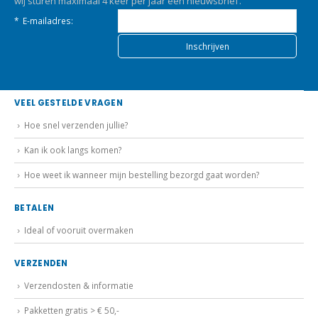
wij sturen maximaal 4 keer per jaar een nieuwsbrief.
*
E-mailadres:
VEEL GESTELDE VRAGEN
Hoe snel verzenden jullie?
Kan ik ook langs komen?
Hoe weet ik wanneer mijn bestelling bezorgd gaat worden?
BETALEN
Ideal of vooruit overmaken
VERZENDEN
Verzendosten & informatie
Pakketten gratis > € 50,-