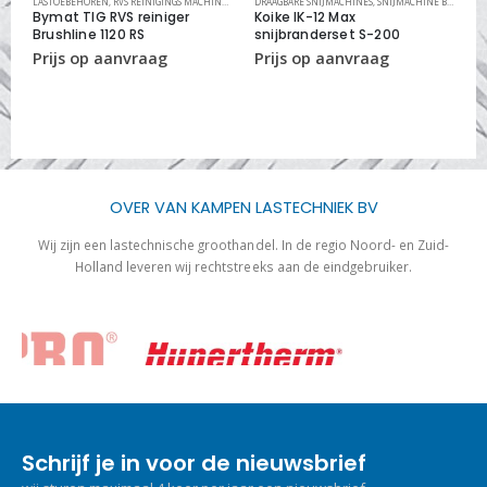
LASTOEBEHOREN
,
RVS REINIGINGS MACHINES
,
RVS REINIGINGS SYSTEMEN
DRAAGBARE SNIJMACHINES
,
SNIJMACHINE BRANDERSETS
G
Bymat TIG RVS reiniger
Koike IK-12 Max
3
Brushline 1120 RS
snijbranderset S-200
f
OVER VAN KAMPEN LASTECHNIEK BV
Wij zijn een lastechnische groothandel. In de regio Noord- en Zuid-
Holland leveren wij rechtstreeks aan de eindgebruiker.
Schrijf je in voor de nieuwsbrief