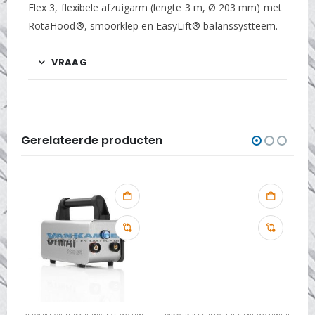
Flex 3, flexibele afzuigarm (lengte 3 m, Ø 203 mm) met
RotaHood®, smoorklep en EasyLift® balanssystteem.
VRAAG
Gerelateerde producten
TS