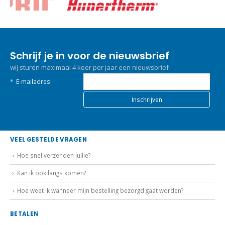
Schrijf je in voor de nieuwsbrief
wij sturen maximaal 4 keer per jaar een nieuwsbrief.
*
E-mailadres:
VEEL GESTELDE VRAGEN
Hoe snel verzenden jullie?
Kan ik ook langs komen?
Hoe weet ik wanneer mijn bestelling bezorgd gaat worden?
BETALEN