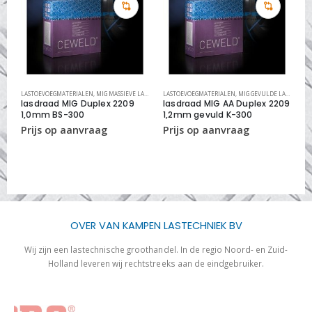
,
RVS REINIGINGS SYSTEMEN
LASTOEVOEGMATERIALEN
,
MIG MASSIEVE LASDRADEN RVS
LASTOEVOEGMATERIALEN
,
MIG/MAG LASDRADEN
,
MIG GEVULDE LASDRADEN RVS
A
lasdraad MIG Duplex 2209
lasdraad MIG AA Duplex 2209
l
1,0mm BS-300
1,2mm gevuld K-300
K
OVER VAN KAMPEN LASTECHNIEK BV
Wij zijn een lastechnische groothandel. In de regio Noord- en Zuid-
Holland leveren wij rechtstreeks aan de eindgebruiker.