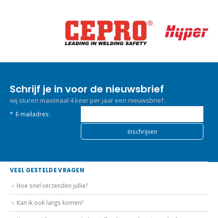
Schrijf je in voor de nieuwsbrief
wij sturen maximaal 4 keer per jaar een nieuwsbrief.
*
E-mailadres:
VEEL GESTELDE VRAGEN
Hoe snel verzenden jullie?
Kan ik ook langs komen?
Hoe weet ik wanneer mijn bestelling bezorgd gaat worden?