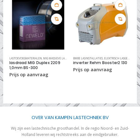
,
RVS REINIGINGS SYSTEMEN
LASTOEVOEGMATERIALEN
,
MIG MASSIEVE LASDRADEN RVS
BMBE LASINSTALLATIES
,
MIG/MAG LASDRADEN
,
ELEKTRISCH LASGEREEDSCHAP
L
lasdraad MIG Duplex 2209
inverter Rehm Booster2 130
B
1,0mm BS-300
B
OVER VAN KAMPEN LASTECHNIEK BV
Wij zijn een lastechnische groothandel. In de regio Noord- en Zuid-
Holland leveren wij rechtstreeks aan de eindgebruiker.