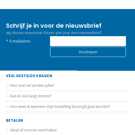
Schrijf je in voor de nieuwsbrief
wij sturen maximaal 4 keer per jaar een nieuwsbrief.
*
E-mailadres:
VEEL GESTELDE VRAGEN
Hoe snel verzenden jullie?
Kan ik ook langs komen?
Hoe weet ik wanneer mijn bestelling bezorgd gaat worden?
BETALEN
Ideal of vooruit overmaken