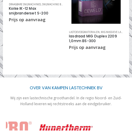
DRAAGBARE SNIJMACHINES
,
SNIJMACHINE BRANDERSETS
Koike IK-12 Max
snijbranderset S-200
NG
,
MIG/MAG LASINSTALLATIES
LASTOEVOEGMATERIALEN
,
MIG MASSIEVE LASDRADEN RVS
EL
lasdraad MIG Duplex 2209
T
1,0mm BS-300
P
OVER VAN KAMPEN LASTECHNIEK BV
Wij zijn een lastechnische groothandel. In de regio Noord- en Zuid-
Holland leveren wij rechtstreeks aan de eindgebruiker.