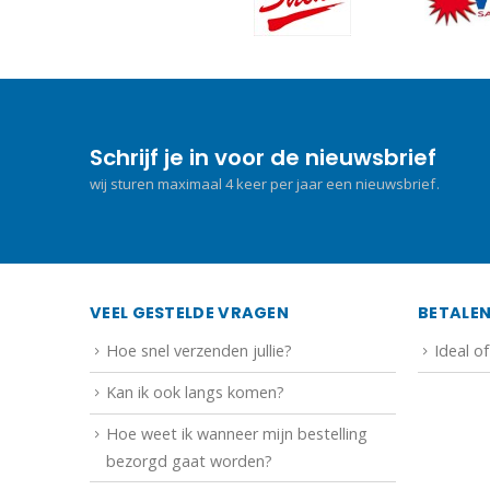
Schrijf je in voor de nieuwsbrief
wij sturen maximaal 4 keer per jaar een nieuwsbrief.
VEEL GESTELDE VRAGEN
BETALE
Hoe snel verzenden jullie?
Ideal o
Kan ik ook langs komen?
Hoe weet ik wanneer mijn bestelling
bezorgd gaat worden?