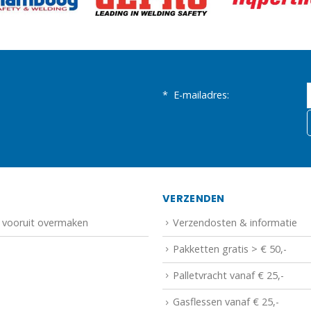
*
E-mailadres:
N
VERZENDEN
f vooruit overmaken
Verzendosten & informatie
Pakketten gratis > € 50,-
Palletvracht vanaf € 25,-
Gasflessen vanaf € 25,-