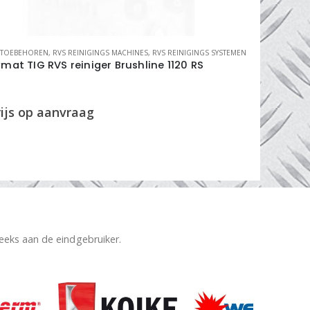
STOEBEHOREN
,
RVS REINIGINGS MACHINES
,
RVS REINIGINGS SYSTEMEN
PLASMA SLIJT
mat TIG RVS reiniger Brushline 1120 RS
plasma P
004000-
reeks aan de eindgebruiker.