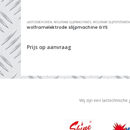
INGS SYSTEMEN
LASTOEBEHOREN
,
WOLFRAM SLIJPMACHINES
,
WOLFRAM SLIJPSYSTEMEN
RS
wolframelektrode slijpmachine GYS
Wij zijn een lastechnische