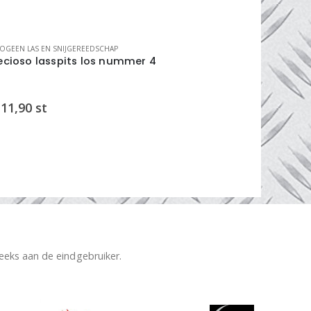
OGEEN LAS EN SNIJGEREEDSCHAP
AUTOGEEN LAS 
ecioso lasspits los nummer 4
cirkeltrekk
11,90
st
€
76,25
s
reeks aan de eindgebruiker.