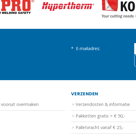
*
E-mailadres:
N
VERZENDEN
f vooruit overmaken
Verzendosten & informatie
Pakketten gratis > € 50,-
Palletvracht vanaf € 25,-