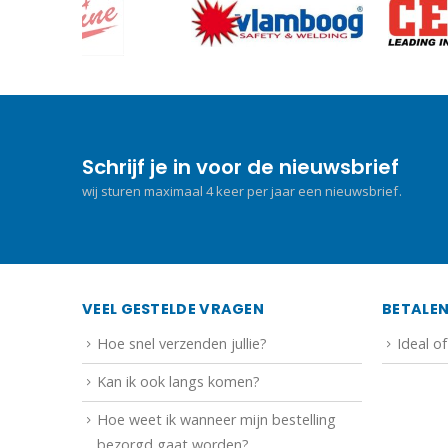
Schrijf je in voor de nieuwsbrief
wij sturen maximaal 4 keer per jaar een nieuwsbrief.
VEEL GESTELDE VRAGEN
BETALE
Hoe snel verzenden jullie?
Ideal o
Kan ik ook langs komen?
Hoe weet ik wanneer mijn bestelling
bezorgd gaat worden?