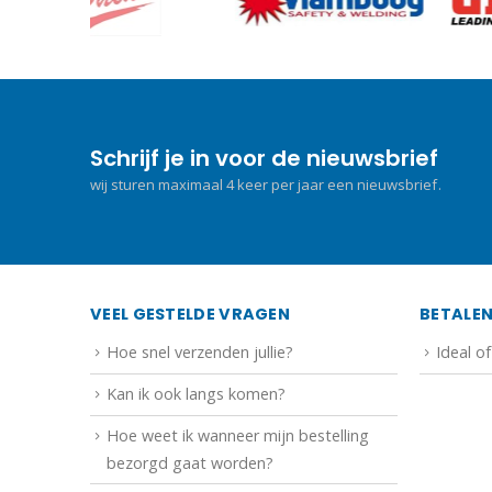
Schrijf je in voor de nieuwsbrief
wij sturen maximaal 4 keer per jaar een nieuwsbrief.
VEEL GESTELDE VRAGEN
BETALE
Hoe snel verzenden jullie?
Ideal o
Kan ik ook langs komen?
Hoe weet ik wanneer mijn bestelling
bezorgd gaat worden?