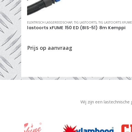
IG/MAG LASDRADEN
ELEKTRISCH LASGEREEDSCHAP
,
TIG LASTOORTS
,
TIG LASTOORTS XFUM
00
lastoorts xFUME 150 ED (BIS-51) 8m Kemppi
Wij zijn een lastechnische