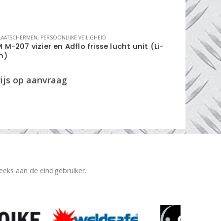
LAATSCHERMEN
,
PERSOONLIJKE VEILIGHEID
LASAUTOMATI
 M-207 vizier en Adflo frisse lucht unit (Li-
Siegmund
n)
4-28004
reeks aan de eindgebruiker.