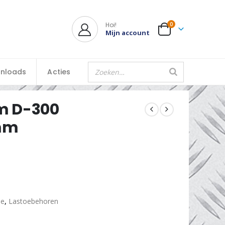
Hoi!
0
Mijn account
nloads
Acties
m D-300
0mm
ie
,
Lastoebehoren