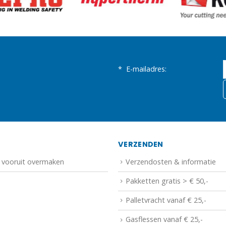
*
E-mailadres:
N
VERZENDEN
f vooruit overmaken
Verzendosten & informatie
Pakketten gratis > € 50,-
Palletvracht vanaf € 25,-
Gasflessen vanaf € 25,-