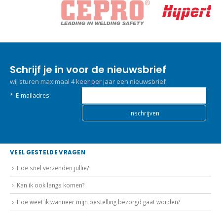
Schrijf je in voor de nieuwsbrief
wij sturen maximaal 4 keer per jaar een nieuwsbrief.
*
E-mailadres:
VEEL GESTELDE VRAGEN
Hoe snel verzenden jullie?
Kan ik ook langs komen?
Hoe weet ik wanneer mijn bestelling bezorgd gaat worden?
BETALEN