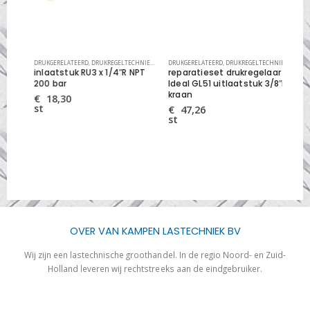
IEK
,
REPARATIESET DRUKREGELAAR
DRUKGERELATEERD
,
DRUKREGELTECHNIEK
,
REPARATIESET DRUKREGELAAR
DRUKGERELATEERD
,
DRUKREGELTECHNIEK
,
REPARAT
REPA
R
inlaatstuk RU3 x 1/4″R NPT
reparatieset drukregelaar
rep
200 bar
Ideal GL51 uitlaatstuk 3/8″L
Ide
kraan
4/
€
18,30
st
€
47,26
€
st
st
OVER VAN KAMPEN LASTECHNIEK BV
Wij zijn een lastechnische groothandel. In de regio Noord- en Zuid-
Holland leveren wij rechtstreeks aan de eindgebruiker.