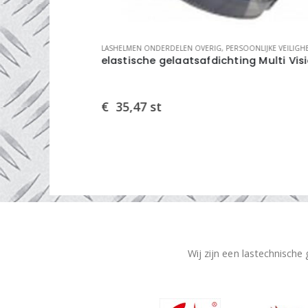
IGHEID
LASHELMEN ONDERDELEN OVERIG
,
PERSOONLIJKE VEILIGHEID
t
elastische gelaatsafdichting Multi Vision Air
€
35,47
st
Wij zijn een lastechnische