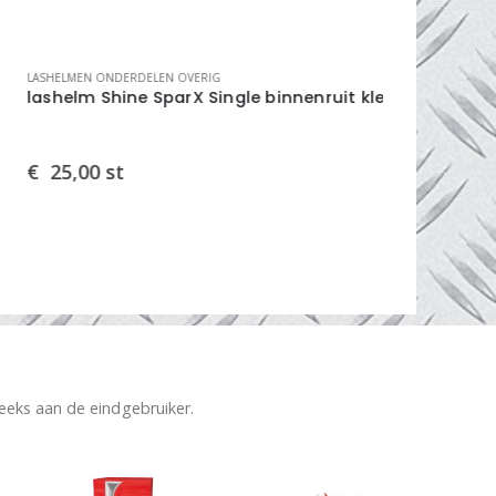
HELMEN ONDERDELEN OVERIG
LASHELMEN ON
shelm Shine SparX Single binnenruit kleur 5
kader tbv
25,00
st
€
0,73
st
reeks aan de eindgebruiker.