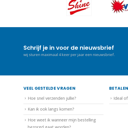
Schrijf je in voor de nieuwsbrief
wij sturen maximaal 4 keer per jaar een nieuwsbrief.
VEEL GESTELDE VRAGEN
BETALE
Hoe snel verzenden jullie?
Ideal o
Kan ik ook langs komen?
Hoe weet ik wanneer mijn bestelling
bezorgd gaat worden?