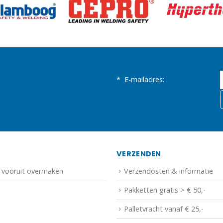
*
E-mailadres:
N
VERZENDEN
f vooruit overmaken
Verzendosten & informatie
Pakketten gratis > € 50,-
Palletvracht vanaf € 25,-