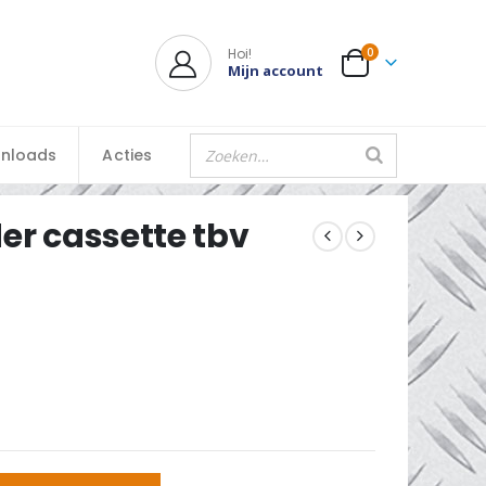
Hoi!
0
Mijn account
nloads
Acties
der cassette tbv