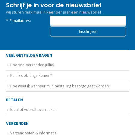
Schrijf je in voor de nieuwsbrief
wij sturen maximaal 4 keer per jaar een nieuwsbrief.
*
E-mailadres:
VEEL GESTELDE VRAGEN
Hoe snel verzenden jullie?
Kan ik ook langs komen?
Hoe weet ik wanneer mijn bestelling bezorgd gaat worden?
BETALEN
Ideal of vooruit overmaken
VERZENDEN
Verzendosten & informatie