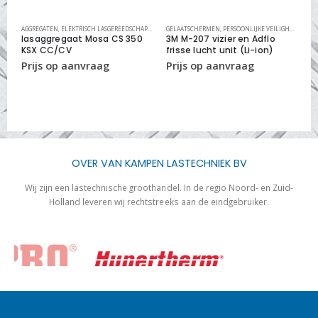
P
,
LASAGGREGATEN
AGGREGATEN
,
ELEKTRISCH LASGEREEDSCHAP
,
LASAGGREGATEN
GELAATSCHERMEN
,
PERSOONLIJKE VEILIGHEID
DR
lasaggregaat Mosa CS 350
3M M-207 vizier en Adflo
K
KSX CC/CV
frisse lucht unit (Li-ion)
s
OVER VAN KAMPEN LASTECHNIEK BV
Wij zijn een lastechnische groothandel. In de regio Noord- en Zuid-
Holland leveren wij rechtstreeks aan de eindgebruiker.