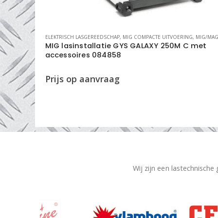
ELEKTRISCH LASGEREEDSCHAP
,
MIG COMPACTE UITVOERING
,
MIG/MAG LASINSTALLA
it (Li-
MIG lasinstallatie GYS GALAXY 250M C met
accessoires 084858
Wij zijn een lastechnische