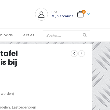
Hoi!
0
Mijn account
nloads
Acties
tafel
s bij
d worden)
rdelen
,
Lastoebehoren