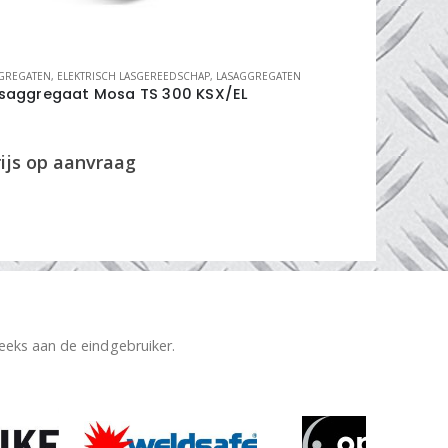
GREGATEN
,
ELEKTRISCH LASGEREEDSCHAP
,
LASAGGREGATEN
BMBE LASINST
asaggregaat Mosa TS 300 KSX/EL
inverter
reeks aan de eindgebruiker.