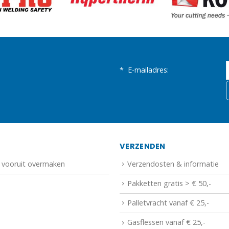
*
E-mailadres:
N
VERZENDEN
f vooruit overmaken
Verzendosten & informatie
Pakketten gratis > € 50,-
Palletvracht vanaf € 25,-
Gasflessen vanaf € 25,-