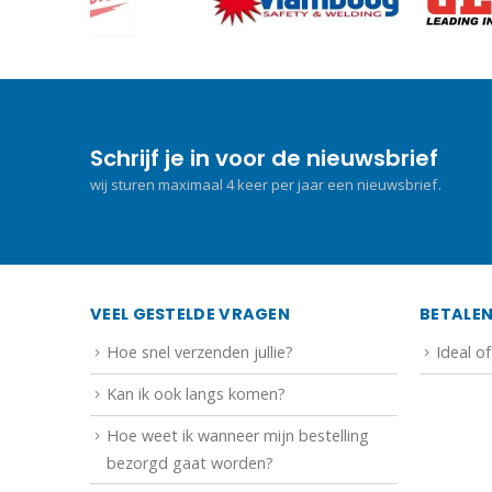
Schrijf je in voor de nieuwsbrief
wij sturen maximaal 4 keer per jaar een nieuwsbrief.
VEEL GESTELDE VRAGEN
BETALE
Hoe snel verzenden jullie?
Ideal o
Kan ik ook langs komen?
Hoe weet ik wanneer mijn bestelling
bezorgd gaat worden?