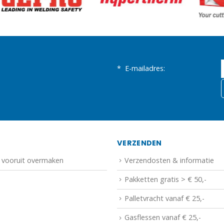
*
E-mailadres:
N
VERZENDEN
f vooruit overmaken
Verzendosten & informatie
Pakketten gratis > € 50,-
Palletvracht vanaf € 25,-
Gasflessen vanaf € 25,-