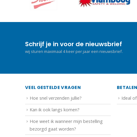
Schrijf je in voor de nieuwsbrief
wij sturen maximaal 4 keer per jaar een nieuwsbrief.
VEEL GESTELDE VRAGEN
BETALE
Hoe snel verzenden jullie?
Ideal o
Kan ik ook langs komen?
Hoe weet ik wanneer mijn bestelling
bezorgd gaat worden?