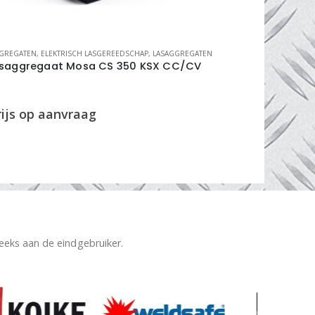
GREGATEN
,
ELEKTRISCH LASGEREEDSCHAP
,
LASAGGREGATEN
BMBE LASINST
asaggregaat Mosa CS 350 KSX CC/CV
inverter
reeks aan de eindgebruiker.