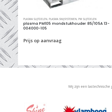
INGS SYSTEMEN
PLASMA SLIJTDELEN
,
PLASMA SNIJSYSTEMEN
,
PM SLIJTDELEN
024 RS
plasma PM105 mondstukhouder 85/105A 13-
004000-105
Wij zijn een lastechnische