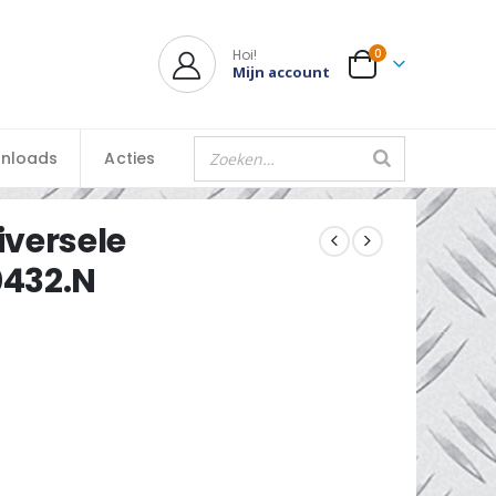
Hoi!
0
Mijn account
nloads
Acties
versele
0432.N