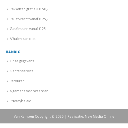
Pakketten gratis > € 50,-
Palletvracht vanaf € 25,-
Gasflessen vanaf € 25,-
Afhalen kan ook
HANDIG
Onze gegevens
Klantenservice
Retouren
Algemene voorwaarden
Privacybeleid
Van Kampen Copyright © 2026 | Realisatie: New Media Online
Lastechniek
Drukregelaar gas
Hardsoldeer