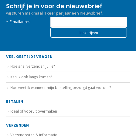
Schrijf je in voor de nieuwsbrief
wij sturen maximaal 4 keer per jaar een nieuwsbrief.
*
E-mailadres:
VEEL GESTELDE VRAGEN
Hoe snel verzenden jullie?
Kan ik ook langs komen?
Hoe weet ik wanneer mijn bestelling bezorgd gaat worden?
BETALEN
Ideal of vooruit overmaken
VERZENDEN
Verzendosten & informatie