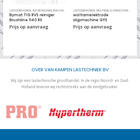
P
,
LASAGGREGATEN
LASTOEBEHOREN
,
RVS REINIGINGS MACHINES
,
RVS REINIGINGS SYSTEMEN
LASTOEBEHOREN
,
WOLFRAM SLIJPMACHINES
,
WOLFR
PL
Bymat TIG RVS reiniger
wolframelektrode
p
Brushline 1140 RS
slijpmachine GYS
m
1
OVER VAN KAMPEN LASTECHNIEK BV
Wij zijn een lastechnische groothandel. In de regio Noord- en Zuid-
Holland leveren wij rechtstreeks aan de eindgebruiker.