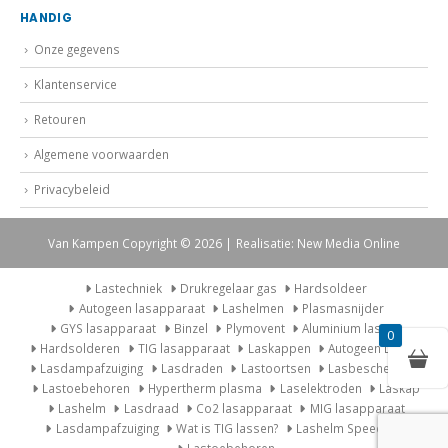
HANDIG
Onze gegevens
Klantenservice
Retouren
Algemene voorwaarden
Privacybeleid
Van Kampen Copyright © 2026 | Realisatie: New Media Online
Lastechniek
Drukregelaar gas
Hardsoldeer
Autogeen lasapparaat
Lashelmen
Plasmasnijder
GYS lasapparaat
Binzel
Plymovent
Aluminium lassen
0
Hardsolderen
TIG lasapparaat
Laskappen
Autogeen Lasset
Lasdampafzuiging
Lasdraden
Lastoortsen
Lasbescherming
Lastoebehoren
Hypertherm plasma
Laselektroden
Laskap
Lashelm
Lasdraad
Co2 lasapparaat
MIG lasapparaat
Lasdampafzuiging
Wat is TIG lassen?
Lashelm Speedglas
Lastoebehoren