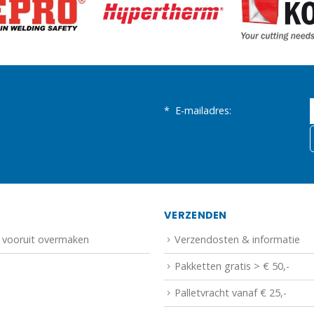
*
E-mailadres:
N
VERZENDEN
f vooruit overmaken
Verzendosten & informatie
Pakketten gratis > € 50,-
Palletvracht vanaf € 25,-