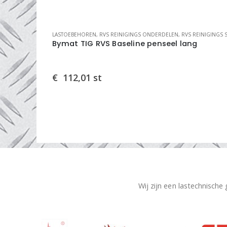
INIGINGS SYSTEMEN
LASTOEBEHOREN
,
RVS REINIGINGS ONDERDELEN
,
RVS REINIGINGS SYSTE
e kabel
Bymat TIG RVS Baseline penseel lang
€
112,01
st
Wij zijn een lastechnische