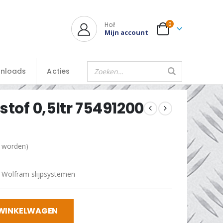
Hoi!
0
Mijn account
nloads
Acties
stof 0,5ltr 75491200
d worden)
,
Wolfram slijpsystemen
 WINKELWAGEN