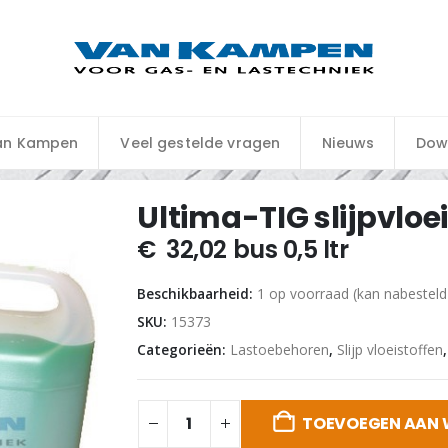
an Kampen
Veel gestelde vragen
Nieuws
Dow
Ultima-TIG slijpvloei
€
32,02
bus 0,5 ltr
Beschikbaarheid:
1 op voorraad (kan nabestel
SKU:
15373
Categorieën:
Lastoebehoren
,
Slijp vloeistoffen
TOEVOEGEN AAN