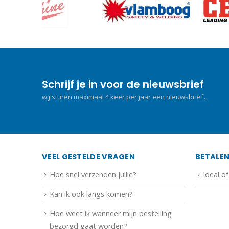
Schrijf je in voor de nieuwsbrief
wij sturen maximaal 4 keer per jaar een nieuwsbrief.
VEEL GESTELDE VRAGEN
BETALE
Hoe snel verzenden jullie?
Ideal o
Kan ik ook langs komen?
Hoe weet ik wanneer mijn bestelling
bezorgd gaat worden?