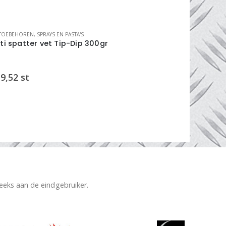
STOEBEHOREN
,
SPRAYS EN PASTA'S
LASTOEBEHORE
ti spatter vet Tip-Dip 300gr
Bymat TIG 
compleet
9,52
st
€
155,69
reeks aan de eindgebruiker.