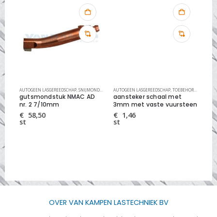
EDSCHAP
UKKEN
AUTOGEEN LASGEREEDSCHAP
,
SNIJMONDSTUKKEN DIVERSE
,
SNIJMONDSTUKKEN
AUTOGEEN LASGEREEDSCHAP
,
SNIJMONDSTUKKEN DIVERSE
,
TOEBEHOREN AUTOGEEN
AUT
D
gutsmondstuk NMAC AD
aansteker schaal met
ha
nr. 2 7/10mm
3mm met vaste vuursteen
ME
€
58,50
€
1,46
€
st
st
st
OVER VAN KAMPEN LASTECHNIEK BV