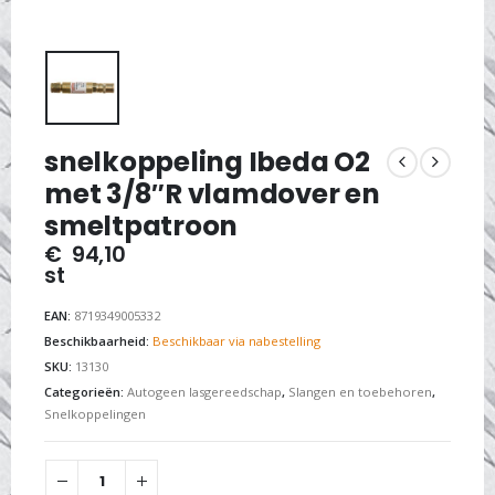
snelkoppeling Ibeda O2
met 3/8″R vlamdover en
smeltpatroon
€
94,10
st
EAN:
8719349005332
Beschikbaarheid:
Beschikbaar via nabestelling
SKU:
13130
Categorieën:
Autogeen lasgereedschap
,
Slangen en toebehoren
,
Snelkoppelingen