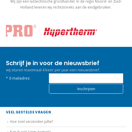
Wij zijn een lastechnische groothandel. In de regio Noord- en Zuid-
Holland leveren wij rechtstreeks aan de eindgebruiker.
Schrijf je in voor de nieuwsbrief
wij sturen maximaal 4 keer per jaar een nieuwsbrief.
*
E-mailadres:
VEEL GESTELDE VRAGEN
Hoe snel verzenden jullie?
Kan ik ook langs komen?