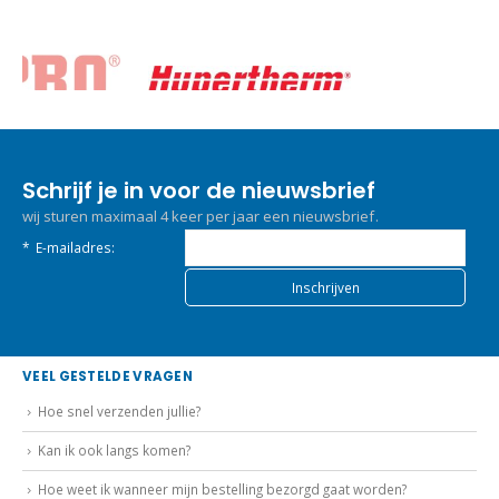
Schrijf je in voor de nieuwsbrief
wij sturen maximaal 4 keer per jaar een nieuwsbrief.
*
E-mailadres:
VEEL GESTELDE VRAGEN
Hoe snel verzenden jullie?
Kan ik ook langs komen?
Hoe weet ik wanneer mijn bestelling bezorgd gaat worden?