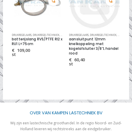
IEK
,
VLAMDOVERS
DRUKREGELAARS
,
DRUKREGELTECHNIEK
,
LEIDINGSYSTEMEN
DRUKREGELAARS
,
DRUKREGELTECHNIEK
,
LEIDINGSY
DRU
batterijslang RVS/PTFE RI2 x
aansluitpunt 12mm
rin
1
RU1 L=75cm
knelkoppeling met
N2
kogelafsluiter 3/8″L handel
€
109,00
€
rood
st
st
€
60,40
st
OVER VAN KAMPEN LASTECHNIEK BV
Wij zijn een lastechnische groothandel. In de regio Noord- en Zuid-
Holland leveren wij rechtstreeks aan de eindgebruiker.