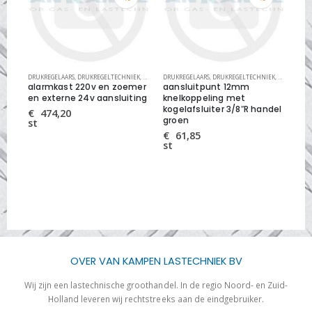
IJDE
DRUKREGELAARS
,
DRUKREGELTECHNIEK
,
DRUKREGELTECHNIEK
,
LEIDINGSYSTEMEN
DRUKREGELAARS
,
DRUKREGELTECHNIEK
,
LEIDINGSY
DRU
U1,
alarmkast 220v en zoemer
aansluitpunt 12mm
afd
en externe 24v aansluiting
knelkoppeling met
3/8
kogelafsluiter 3/8″R handel
€
474,20
€
groen
st
st
€
61,85
st
OVER VAN KAMPEN LASTECHNIEK BV
Wij zijn een lastechnische groothandel. In de regio Noord- en Zuid-
Holland leveren wij rechtstreeks aan de eindgebruiker.