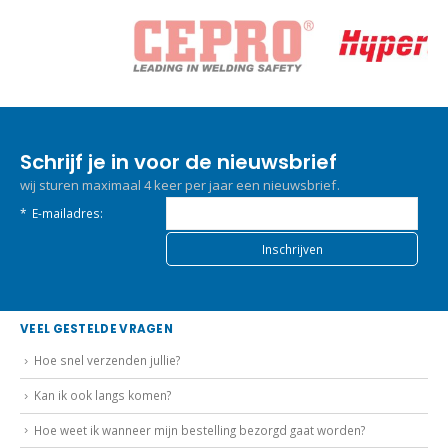
Schrijf je in voor de nieuwsbrief
wij sturen maximaal 4 keer per jaar een nieuwsbrief.
*
E-mailadres:
VEEL GESTELDE VRAGEN
Hoe snel verzenden jullie?
Kan ik ook langs komen?
Hoe weet ik wanneer mijn bestelling bezorgd gaat worden?