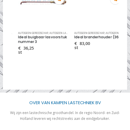
EDSCHAP
,
AUTOGEEN LASGEREEDSCHAP
AUTOGEEN GEREEDSCHAP
,
AUTOGEEN LAS EN SNIJGEREEDSCHAP
AUTOGEEN GEREEDSCHAP
,
AUTOGEEN LASGEREEDSCHAP
,
AUTOGEEN LAS EN SNIJGEREEDSCHAP
AUT
Ideal buigbaar lasvoorstuk
Ideal branderhouder (3601)
Ide
cm
nummer 3
nu
€
83,00
st
€
36,25
€
st
st
OVER VAN KAMPEN LASTECHNIEK BV
Wij zijn een lastechnische groothandel. In de regio Noord- en Zuid-
Holland leveren wij rechtstreeks aan de eindgebruiker.