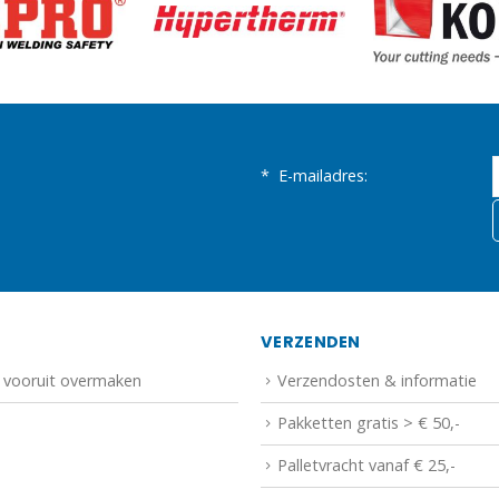
*
E-mailadres:
N
VERZENDEN
f vooruit overmaken
Verzendosten & informatie
Pakketten gratis > € 50,-
Palletvracht vanaf € 25,-