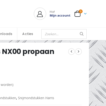
Hoi!
0
Mijn account
nloads
Acties
s NX00 propaan
d worden)
ondstukken
,
Snijmondstukken Harris