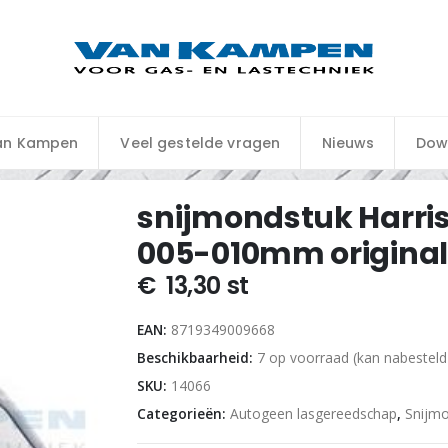
an Kampen
Veel gestelde vragen
Nieuws
Dow
snijmondstuk Harri
005-010mm original
€
13,30
st
EAN:
8719349009668
Beschikbaarheid:
7 op voorraad (kan nabestel
SKU:
14066
Categorieën:
Autogeen lasgereedschap
,
Snijm