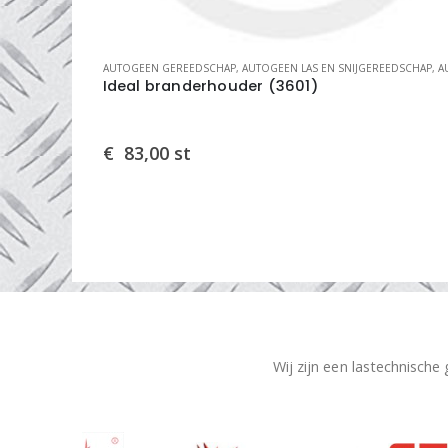
N
,
ONDERDELEN EN REPARATIESETS
AUTOGEEN GEREEDSCHAP
,
AUTOGEEN LAS EN SNIJGEREEDSCHAP
,
AUTOGEEN LAS
(HS-4)
Ideal branderhouder (3601)
€
83,00
st
Wij zijn een lastechnische