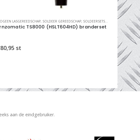
OGEEN LASGEREEDSCHAP
,
SOLDEER GEREEDSCHAP
,
SOLDEERSETS HARDSOLDEER
AUTOGEEN LAS 
rnzomatic TS8000 (HSLT604HD) branderset
HL heetst
(1000ltr/u
80,95
st
€
147,00
reeks aan de eindgebruiker.