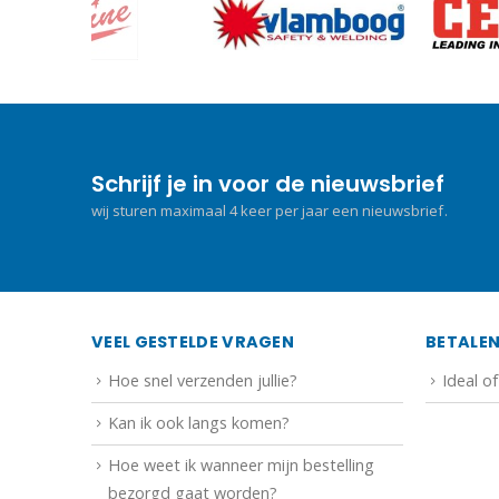
Schrijf je in voor de nieuwsbrief
wij sturen maximaal 4 keer per jaar een nieuwsbrief.
VEEL GESTELDE VRAGEN
BETALE
Hoe snel verzenden jullie?
Ideal o
Kan ik ook langs komen?
Hoe weet ik wanneer mijn bestelling
bezorgd gaat worden?