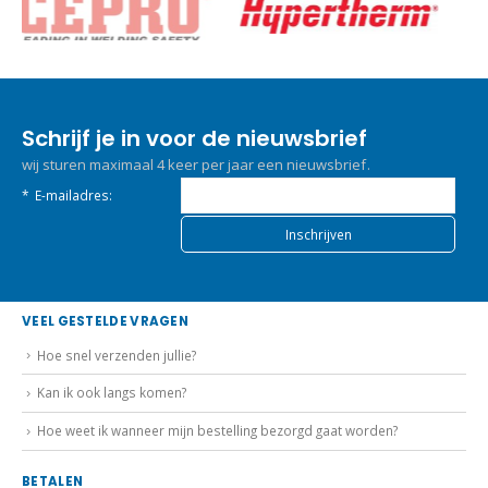
Schrijf je in voor de nieuwsbrief
wij sturen maximaal 4 keer per jaar een nieuwsbrief.
*
E-mailadres:
VEEL GESTELDE VRAGEN
Hoe snel verzenden jullie?
Kan ik ook langs komen?
Hoe weet ik wanneer mijn bestelling bezorgd gaat worden?
BETALEN