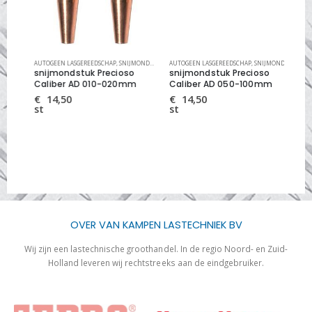
CALIBER
UKKEN
AUTOGEEN LASGEREEDSCHAP
,
SNIJMONDSTUKKEN PRECIOSO EN CALIBER
,
SNIJMONDSTUKKEN
AUTOGEEN LASGEREEDSCHAP
,
SNIJMONDSTUKKEN PRECIOSO EN CALIBER
,
SNIJMONDSTUKKEN
SNIJ
,
S
snijmondstuk Precioso
snijmondstuk Precioso
sn
Caliber AD 010-020mm
Caliber AD 050-100mm
Ca
€
14,50
€
14,50
€
st
st
st
OVER VAN KAMPEN LASTECHNIEK BV
Wij zijn een lastechnische groothandel. In de regio Noord- en Zuid-
Holland leveren wij rechtstreeks aan de eindgebruiker.