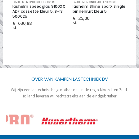
KE VEILIGHEID
LASHELMEN ONDERDELEN OVERIG
LASHELMEN ONDERDELEN OVERIG
LAS
and
lashelm Speedglas 9100XX
lashelm Shine SparX Single
kad
ADF cassette kleur 5, 8-13
binnenruit kleur 5
90
500025
€
25,00
€
st
st
€
630,88
st
OVER VAN KAMPEN LASTECHNIEK BV
Wij zijn een lastechnische groothandel. In de regio Noord- en Zuid-
Holland leveren wij rechtstreeks aan de eindgebruiker.