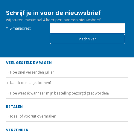
Schrijf je in voor de nieuwsbrief
wij sturen maximaal 4 keer per jaar een nieuwsbrief.
*
E-mailadres:
VEEL GESTELDE VRAGEN
Hoe snel verzenden jullie?
Kan ik ook langs komen?
Hoe weet ik wanneer mijn bestelling bezorgd gaat worden?
BETALEN
Ideal of vooruit overmaken
VERZENDEN