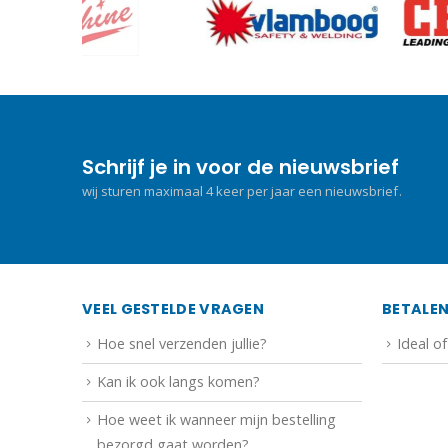
Schrijf je in voor de nieuwsbrief
wij sturen maximaal 4 keer per jaar een nieuwsbrief.
VEEL GESTELDE VRAGEN
BETALE
Hoe snel verzenden jullie?
Ideal o
Kan ik ook langs komen?
Hoe weet ik wanneer mijn bestelling
bezorgd gaat worden?