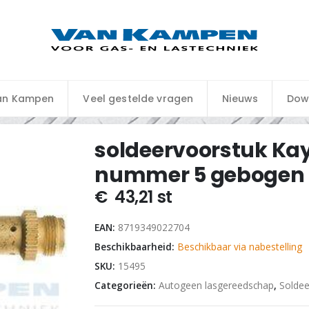
an Kampen
Veel gestelde vragen
Nieuws
Dow
soldeervoorstuk Ka
nummer 5 gebogen
€
43,21
st
EAN:
8719349022704
Beschikbaarheid:
Beschikbaar via nabestelling
SKU:
15495
Categorieën:
Autogeen lasgereedschap
,
Soldee