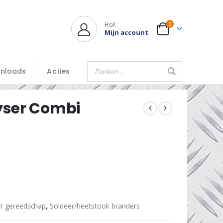
Hoi!
0
Mijn account
nloads
Acties
yser Combi
r gereedschap
,
Soldeer/heetstook branders