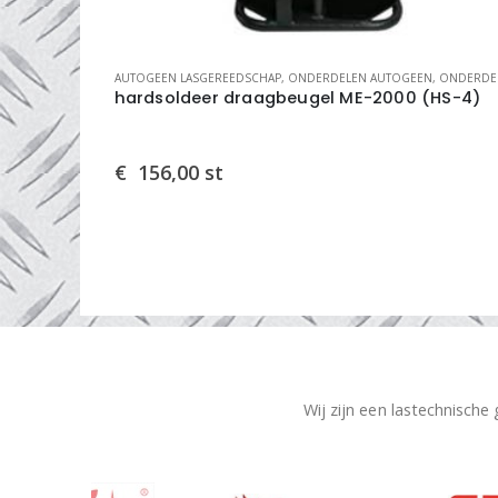
EEDSCHAP
,
AUTOGEEN LASGEREEDSCHAP
AUTOGEEN LASGEREEDSCHAP
,
ONDERDELEN AUTOGEEN
,
ONDERDELEN EN REPARATI
 2
hardsoldeer draagbeugel ME-2000 (HS-4)
€
156,00
st
Wij zijn een lastechnische