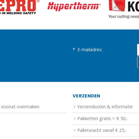
*
E-mailadres:
N
VERZENDEN
f vooruit overmaken
Verzendosten & informatie
Pakketten gratis > € 50,-
Palletvracht vanaf € 25,-