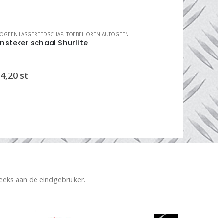
OGEEN LASGEREEDSCHAP
,
TOEBEHOREN AUTOGEEN
AUTOGEEN LAS 
nsteker schaal Shurlite
cirkeltrekk
4,20
st
€
76,25
s
reeks aan de eindgebruiker.