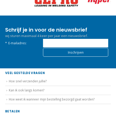
Schrijf je in voor de nieuwsbrief
wij sturen maximaal 4 keer per jaar een nieuwsbrief.
*
E-mailadres:
VEEL GESTELDE VRAGEN
Hoe snel verzenden jullie?
Kan ik ook langs komen?
Hoe weet ik wanneer mijn bestelling bezorgd gaat worden?
BETALEN
Ideal of vooruit overmaken