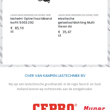
KE VEILIGHEID
LASHELMEN ONDERDELEN OVERIG
,
PERSOONLIJKE VEILIGHEID
LASHELMEN ONDERDELEN OVERIG
,
PERSOONLIJKE VEILIGHEID
LAS
0
lashelm Optrel hoofdband
elastische
nag
IsoFit 5003.292
gelaatsafdichting Multi
na
Vision Air
€
85,10
€
st
st
€
35,47
st
OVER VAN KAMPEN LASTECHNIEK BV
Wij zijn een lastechnische groothandel. In de regio Noord- en Zuid-
Holland leveren wij rechtstreeks aan de eindgebruiker.