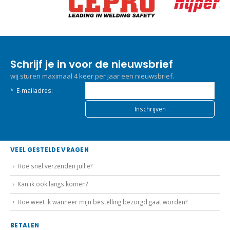
Schrijf je in voor de nieuwsbrief
wij sturen maximaal 4 keer per jaar een nieuwsbrief.
*
E-mailadres:
VEEL GESTELDE VRAGEN
Hoe snel verzenden jullie?
Kan ik ook langs komen?
Hoe weet ik wanneer mijn bestelling bezorgd gaat worden?
BETALEN