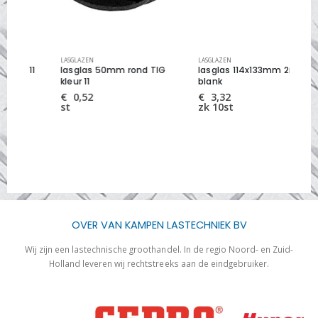
LASGLAZEN
LASGLAZEN
LAS
1
lasglas 50mm rond TIG
lasglas 114x133mm 2mm
la
kleur 11
blank
09
€
0,52
€
3,32
€
st
zk 10st
st
OVER VAN KAMPEN LASTECHNIEK BV
Wij zijn een lastechnische groothandel. In de regio Noord- en Zuid-
Holland leveren wij rechtstreeks aan de eindgebruiker.