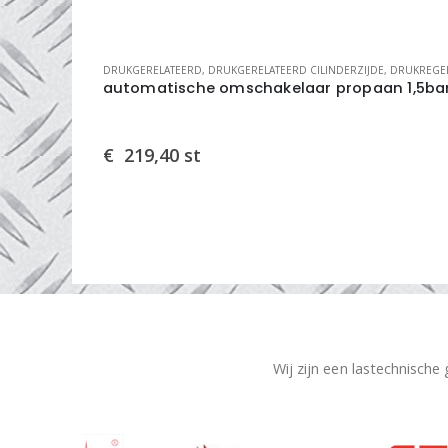
,
DRUKREGELTECHNIEK
DRUKGERELATEERD
,
DRUKGERELATEERD CILINDERZIJDE
,
DRUKREGELTECHNI
VS/PTFE
automatische omschakelaar propaan 1,5ba
€
219,40
st
Wij zijn een lastechnische