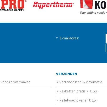
*
E-mailadres:
N
VERZENDEN
f vooruit overmaken
Verzendosten & informatie
Pakketten gratis > € 50,-
Palletvracht vanaf € 25,-