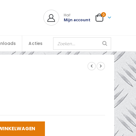
Hoi!
0
Mijn account
nloads
Acties
 WINKELWAGEN