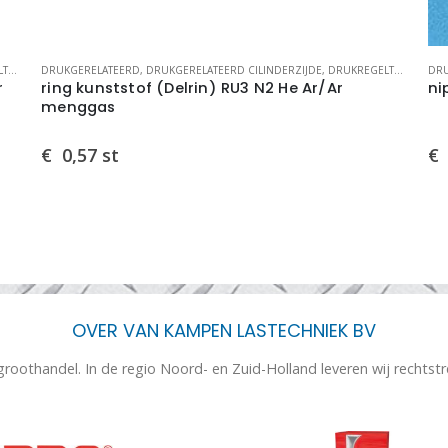
EK
DRUKGERELATEERD
,
DRUKGERELATEERD CILINDERZIJDE
,
DRUKREGELTECHNIEK
DRU
r
ring kunststof (Delrin) RU3 N2 He Ar/Ar
ni
menggas
€
0,57
st
€
OVER VAN KAMPEN LASTECHNIEK BV
 groothandel. In de regio Noord- en Zuid-Holland leveren wij rechtst