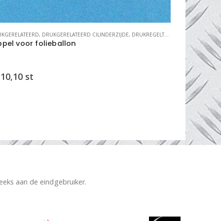
KGERELATEERD
,
DRUKGERELATEERD CILINDERZIJDE
,
DRUKREGELTECHNIEK
DRUKGERELATEE
ppel voor folieballon
pakketnip
10,10
st
€
70,00
s
reeks aan de eindgebruiker.