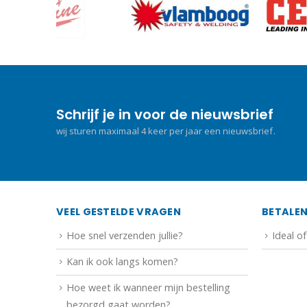
Schrijf je in voor de nieuwsbrief
wij sturen maximaal 4 keer per jaar een nieuwsbrief.
VEEL GESTELDE VRAGEN
BETALE
Hoe snel verzenden jullie?
Ideal o
Kan ik ook langs komen?
Hoe weet ik wanneer mijn bestelling
bezorgd gaat worden?