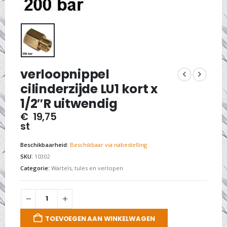
verloopnippel
cilinderzijde LU1 kort x
1/2″R uitwendig
€
19,75
st
Beschikbaarheid:
Beschikbaar via nabestelling
SKU:
10302
Categorie:
Wartels, tules en verlopen
TOEVOEGEN AAN WINKELWAGEN