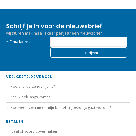
Schrijf je in voor de nieuwsbrief
wij sturen maximaal 4 keer per jaar een nieuwsbrief.
*
E-mailadres:
VEEL GESTELDE VRAGEN
Hoe snel verzenden jullie?
Kan ik ook langs komen?
Hoe weet ik wanneer mijn bestelling bezorgd gaat worden?
BETALEN
Ideal of vooruit overmaken