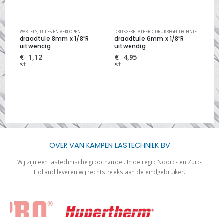
IEK
,
WARTELS, TULES EN VERLOPEN
WARTELS, TULES EN VERLOPEN
DRUKGERELATEERD
,
DRUKREGELTECHNIEK
,
WARTELS
DRU
draadtule 8mm x 1/8″R
draadtule 6mm x 1/8″R
bor
uitwendig
uitwendig
ui
€
1,12
€
4,95
€
st
st
st
OVER VAN KAMPEN LASTECHNIEK BV
Wij zijn een lastechnische groothandel. In de regio Noord- en Zuid-
Holland leveren wij rechtstreeks aan de eindgebruiker.