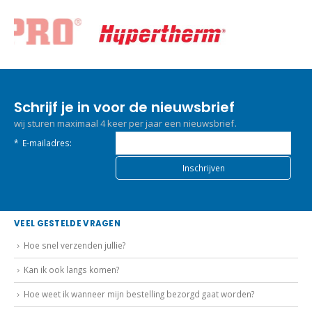
Schrijf je in voor de nieuwsbrief
wij sturen maximaal 4 keer per jaar een nieuwsbrief.
*
E-mailadres:
VEEL GESTELDE VRAGEN
Hoe snel verzenden jullie?
Kan ik ook langs komen?
Hoe weet ik wanneer mijn bestelling bezorgd gaat worden?