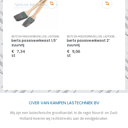
ELEN
BEITS EN PASSIVEERMIDELLEN
,
RVS REINIGINGS SYSTEMEN
,
LASTOEBEHOREN
BEITS EN PASSIVEERMIDELLEN
,
RVS REINIGINGS SYSTEMEN
,
LASTOEBEHOREN
LAS
,
RV
 5
beits passiveerkwast 1,5″
beits passiveerkwast 2″
By
zuurvrij
zuurvrij
vlo
ltr
€
7,34
€
9,06
st
st
€
bus
OVER VAN KAMPEN LASTECHNIEK BV
Wij zijn een lastechnische groothandel. In de regio Noord- en Zuid-
Holland leveren wij rechtstreeks aan de eindgebruiker.