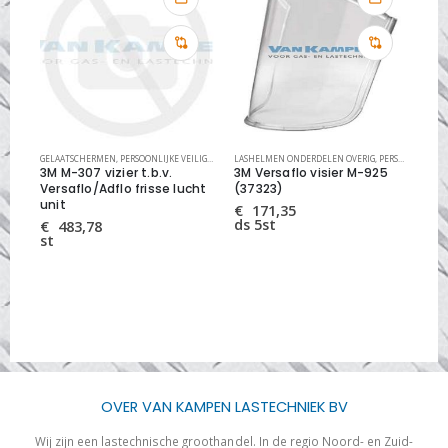
HEID
GELAATSCHERMEN
,
PERSOONLIJKE VEILIGHEID
LASHELMEN ONDERDELEN OVERIG
,
PERSOONLIJKE VEILIGHEID
GEL
3M M-307 vizier t.b.v.
3M Versaflo visier M-925
ge
ort
Versaflo/Adflo frisse lucht
(37323)
Bul
unit
€
171,35
€
ds 5st
st
€
483,78
st
OVER VAN KAMPEN LASTECHNIEK BV
Wij zijn een lastechnische groothandel. In de regio Noord- en Zuid-