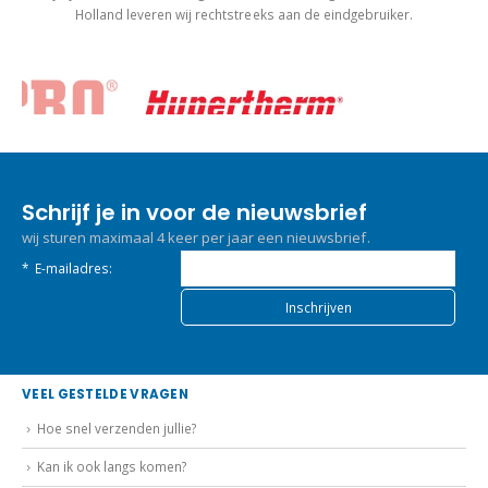
Holland leveren wij rechtstreeks aan de eindgebruiker.
Schrijf je in voor de nieuwsbrief
wij sturen maximaal 4 keer per jaar een nieuwsbrief.
*
E-mailadres:
VEEL GESTELDE VRAGEN
Hoe snel verzenden jullie?
Kan ik ook langs komen?