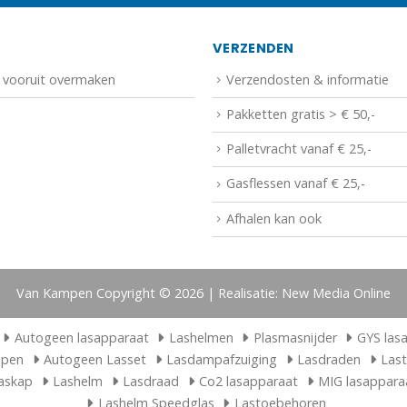
N
VERZENDEN
f vooruit overmaken
Verzendosten & informatie
Pakketten gratis > € 50,-
Palletvracht vanaf € 25,-
Gasflessen vanaf € 25,-
Afhalen kan ook
Van Kampen Copyright © 2026 | Realisatie: New Media Online
Autogeen lasapparaat
Lashelmen
Plasmasnijder
GYS las
ppen
Autogeen Lasset
Lasdampafzuiging
Lasdraden
Las
askap
Lashelm
Lasdraad
Co2 lasapparaat
MIG lasappara
Lashelm Speedglas
Lastoebehoren