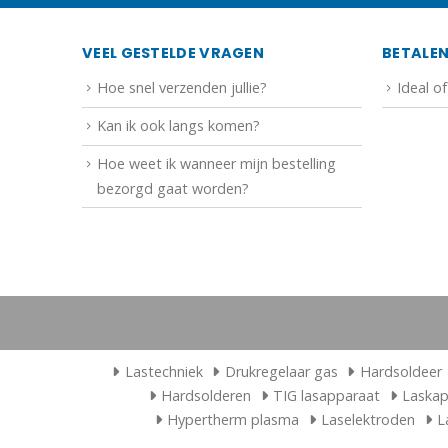
VEEL GESTELDE VRAGEN
BETALE
Hoe snel verzenden jullie?
Ideal o
Kan ik ook langs komen?
Hoe weet ik wanneer mijn bestelling
bezorgd gaat worden?
Lastechniek
Drukregelaar gas
Hardsoldeer
Hardsolderen
TIG lasapparaat
Laska
Hypertherm plasma
Laselektroden
L