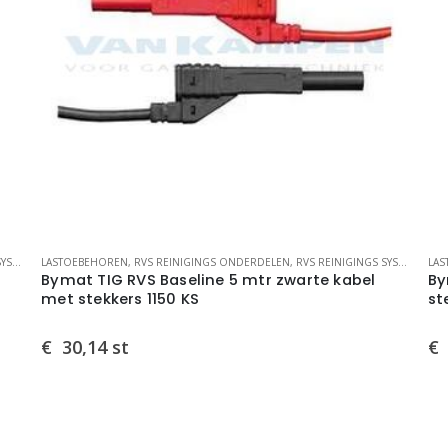
MEN
LASTOEBEHOREN
,
RVS REINIGINGS ONDERDELEN
,
RVS REINIGINGS SYSTEMEN
LA
Bymat TIG RVS Baseline 5 mtr zwarte kabel
By
met stekkers 1150 KS
st
€
30,14
st
€