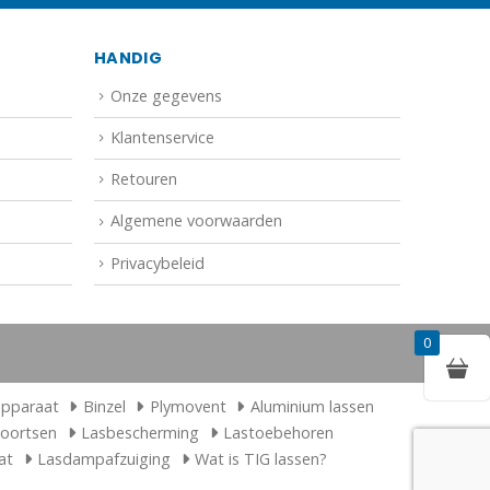
HANDIG
Onze gegevens
Klantenservice
Retouren
Algemene voorwaarden
Privacybeleid
0
apparaat
Binzel
Plymovent
Aluminium lassen
toortsen
Lasbescherming
Lastoebehoren
at
Lasdampafzuiging
Wat is TIG lassen?