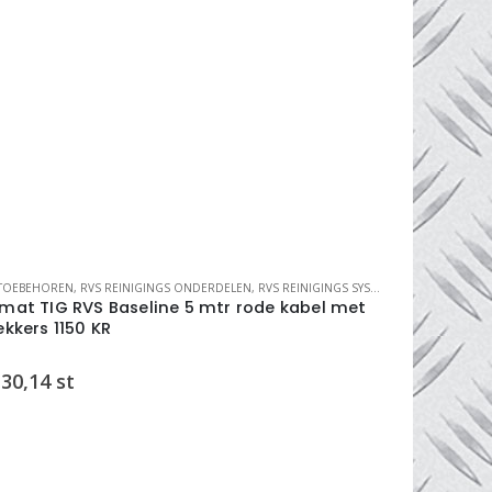
STOEBEHOREN
,
RVS REINIGINGS ONDERDELEN
,
RVS REINIGINGS SYSTEMEN
LASAUTOMATISE
mat TIG RVS Baseline 5 mtr rode kabel met
Siegmund 
ekkers 1150 KR
4-280040
30,14
st