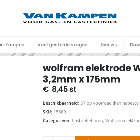
an Kampen
Veel gestelde vragen
Nieuws
Dow
wolfram elektrode W
3,2mm x 175mm
€
8,45
st
Beschikbaarheid:
37 op voorraad (kan nabeste
SKU:
15689
Categorieën:
Lastoebehoren
,
Wolfram elektro