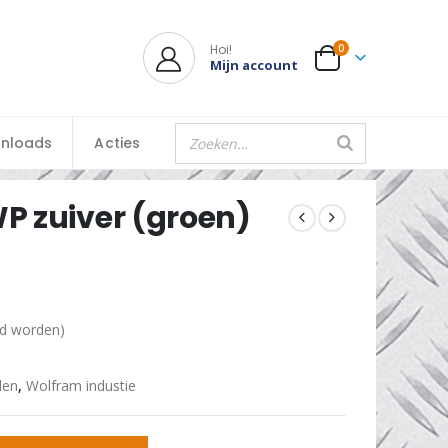
Hoi!
0
Mijn account
nloads
Acties
P zuiver (groen)
ld worden)
den
,
Wolfram industie