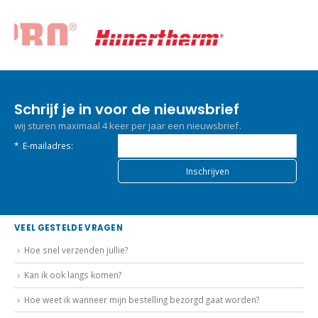
Schrijf je in voor de nieuwsbrief
wij sturen maximaal 4 keer per jaar een nieuwsbrief.
*
E-mailadres:
VEEL GESTELDE VRAGEN
Hoe snel verzenden jullie?
Kan ik ook langs komen?
Hoe weet ik wanneer mijn bestelling bezorgd gaat worden?