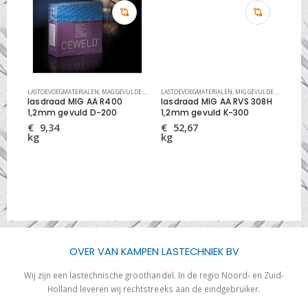
LASTOEVOEGMATERIALEN
,
MAG GEVULDE LASDRADEN STAAL
LASTOEVOEGMATERIALEN
,
MIG/MAG LASDRADEN
,
MIG GEVULDE LASDRADEN RVS
AUT
lasdraad MIG AA R400
lasdraad MIG AA RVS 308H
la
1,2mm gevuld D-200
1,2mm gevuld K-300
Cu
€
9,34
€
52,67
€
kg
kg
kg
OVER VAN KAMPEN LASTECHNIEK BV
Wij zijn een lastechnische groothandel. In de regio Noord- en Zuid-
Holland leveren wij rechtstreeks aan de eindgebruiker.