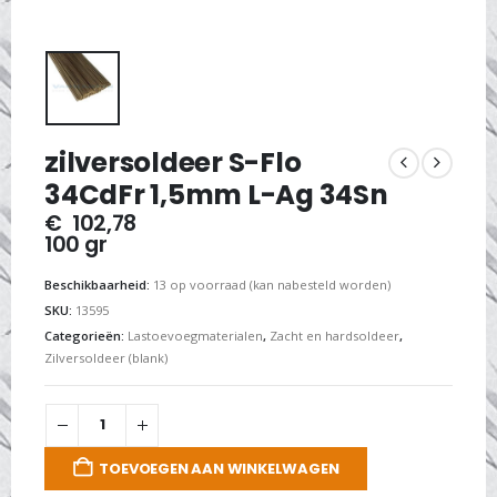
zilversoldeer S-Flo
34CdFr 1,5mm L-Ag 34Sn
€
102,78
100 gr
Beschikbaarheid:
13 op voorraad (kan nabesteld worden)
SKU:
13595
Categorieën:
Lastoevoegmaterialen
,
Zacht en hardsoldeer
,
Zilversoldeer (blank)
TOEVOEGEN AAN WINKELWAGEN