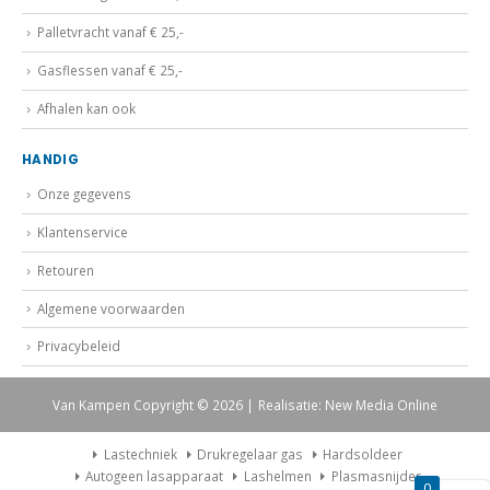
Palletvracht vanaf € 25,-
Gasflessen vanaf € 25,-
Afhalen kan ook
HANDIG
Onze gegevens
Klantenservice
Retouren
Algemene voorwaarden
Privacybeleid
Van Kampen Copyright © 2026 | Realisatie: New Media Online
Lastechniek
Drukregelaar gas
Hardsoldeer
Autogeen lasapparaat
Lashelmen
Plasmasnijder
0