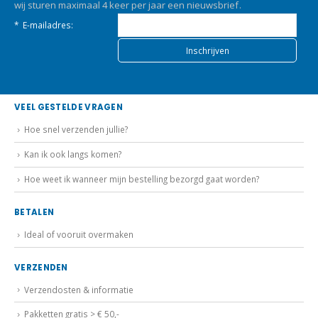
wij sturen maximaal 4 keer per jaar een nieuwsbrief.
*
E-mailadres:
VEEL GESTELDE VRAGEN
Hoe snel verzenden jullie?
Kan ik ook langs komen?
Hoe weet ik wanneer mijn bestelling bezorgd gaat worden?
BETALEN
Ideal of vooruit overmaken
VERZENDEN
Verzendosten & informatie
Pakketten gratis > € 50,-