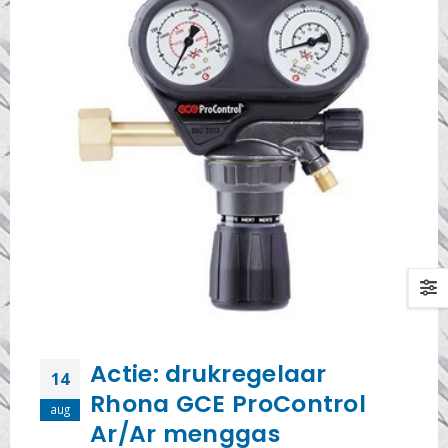
Actie: drukregelaar
14
Rhona GCE ProControl
aug
Ar/Ar menggas