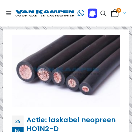
0
Actie: laskabel neopreen
25
HO1N2-D
feb