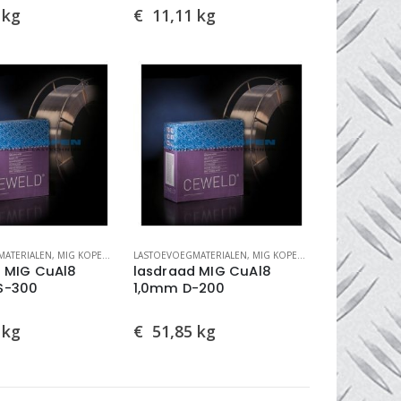
kg
€
11,11
kg
MATERIALEN
,
MIG/MAG LASDRADEN
,
MIG KOPER GELEGEERD
LASTOEVOEGMATERIALEN
,
MIG/MAG LASDRADEN
,
MIG KOPER GELEGEERD
,
MIG/MA
 MIG CuAl8
lasdraad MIG CuAl8
S-300
1,0mm D-200
kg
€
51,85
kg