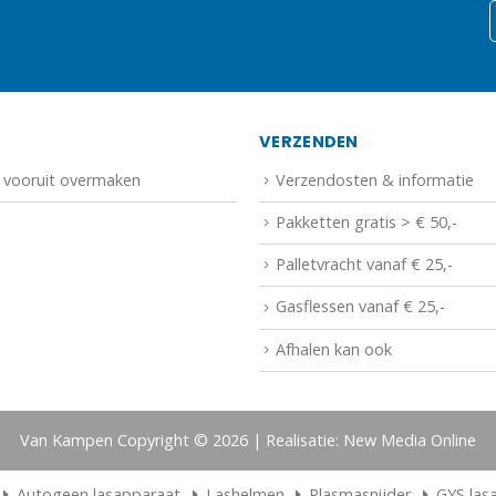
N
VERZENDEN
f vooruit overmaken
Verzendosten & informatie
Pakketten gratis > € 50,-
Palletvracht vanaf € 25,-
Gasflessen vanaf € 25,-
Afhalen kan ook
Van Kampen Copyright © 2026 | Realisatie: New Media Online
Autogeen lasapparaat
Lashelmen
Plasmasnijder
GYS las