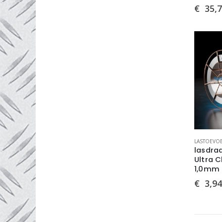
€
35,7
MB-14
(1)
metaal gevuld
(2)
rutiel gevuld
(1)
RVS 316LSi
(2)
SG Corten
(2)
SG Mo
(1)
SG Titan
(1)
ABITIG 9, 20
(1)
CuAl 8
(2)
CuSi 3
(1)
CuSn 12
(1)
LASTOEVO
CuSn 6
(1)
lasdra
ER-100 S-G
Ultra C
(2)
1,0mm 
MA 600
(2)
€
3,94
SG 1
(1)
SG 2
(2)
SG 3
(2)
ER 110 Ti
(1)