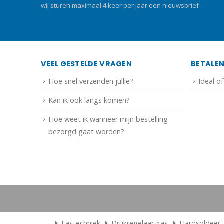
wij sturen maximaal 4 keer per jaar een nieuwsbrief.
VEEL GESTELDE VRAGEN
BETALE
Hoe snel verzenden jullie?
Ideal o
Kan ik ook langs komen?
Hoe weet ik wanneer mijn bestelling
bezorgd gaat worden?
Lastechniek
Drukregelaar gas
Hardsoldeer