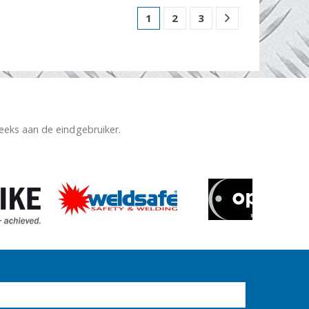
1
2
3
reeks aan de eindgebruiker.