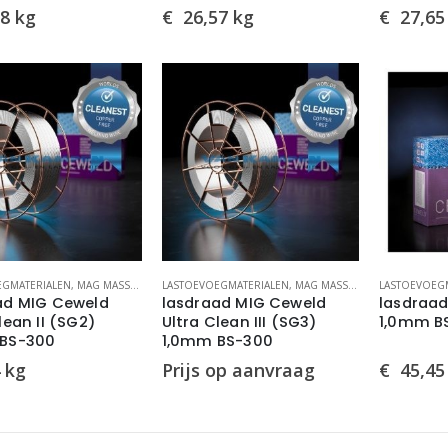
8
kg
€
26,57
kg
€
27,65
EGMATERIALEN
,
MAG MASSIEVE LASDRADEN STAAL
LASTOEVOEGMATERIALEN
,
MIG/MAG LASDRADEN
,
MAG MASSIEVE LASDRADEN STAAL
LASTOEVOEG
ad MIG Ceweld
lasdraad MIG Ceweld
lasdraad
lean II (SG2)
Ultra Clean III (SG3)
1,0mm B
BS-300
1,0mm BS-300
kg
€
45,45