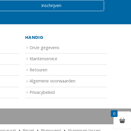
HANDIG
Onze gegevens
Klantenservice
Retouren
Algemene voorwaarden
Privacybeleid
0
apparaat
Binzel
Plymovent
Aluminium lassen