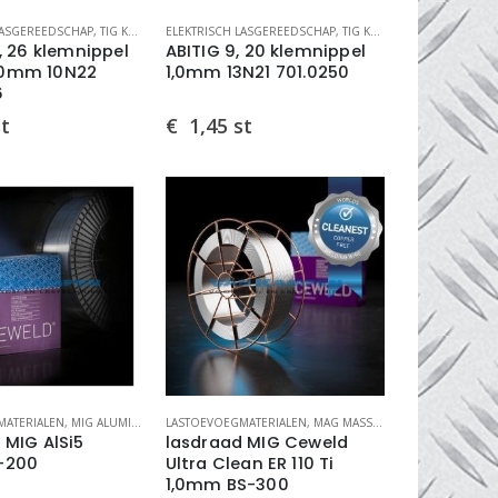
EN ABITIG CLASSIC EN PRO
LASGEREEDSCHAP
,
TIG KLEMNIPPELS ABITIG CLASSIC
ELEKTRISCH LASGEREEDSCHAP
,
TIG LASTOORTS ONDERDELEN ABITIG 
,
TIG KLEMNIPPELS ABITIG CLASSIC
7, 26 klemnippel
ABITIG 9, 20 klemnippel
0mm 10N22
1,0mm 13N21 701.0250
6
st
€
1,45
st
MATERIALEN
SDRADEN
,
MIG ALUMINIUM
,
LASTOEVOEGMATERIALEN
MIG/MAG LASDRADEN
,
MAG MASSIEVE LASDRADEN STAAL
 MIG AlSi5
lasdraad MIG Ceweld
-200
Ultra Clean ER 110 Ti
1,0mm BS-300