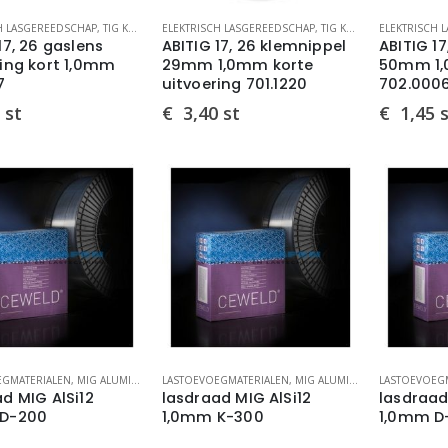
H LASGEREEDSCHAP
,
TIG KLEMNIPPELZITTINGEN ABITIG CLASSIC
ELEKTRISCH LASGEREEDSCHAP
,
,
TIG LASTOORTS ONDERDEL
TIG KLEMNIPPELS ABITIG CLASSIC
ELEKTRISCH 
17, 26 gaslens
ABITIG 17, 26 klemnippel
ABITIG 1
ring kort 1,0mm
29mm 1,0mm korte
50mm 1,
7
uitvoering 701.1220
702.000
st
€
3,40
st
€
1,45
EGMATERIALEN
,
MIG ALUMINIUM
,
LASTOEVOEGMATERIALEN
MIG/MAG LASDRADEN
,
MIG ALUMINIUM
,
LASTOEVOEG
MIG/MAG LA
d MIG AlSi12
lasdraad MIG AlSi12
lasdraad
 D-200
1,0mm K-300
1,0mm D