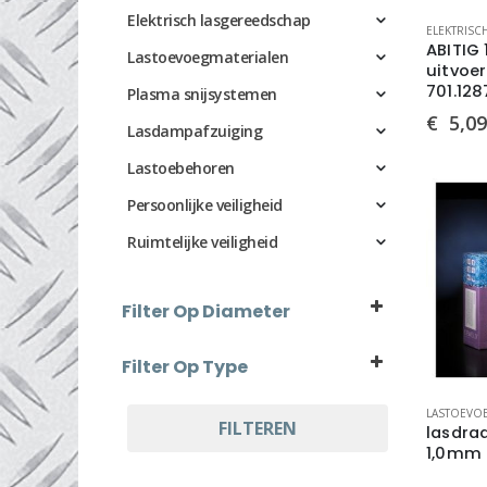
Elektrisch lasgereedschap
ELEKTRISC
ABITIG 
Lastoevoegmaterialen
uitvoe
701.128
Plasma snijsystemen
€
5,09
Lasdampafzuiging
Lastoebehoren
Persoonlijke veiligheid
Ruimtelijke veiligheid
Filter Op Diameter
1,0mm
(35)
Filter Op Type
ABITIG 17, 18 en 26
(3)
LASTOEVO
AlSi 12
FILTEREN
(2)
lasdraa
1,0mm
AlSi 5
(1)
basisch gevuld
(2)