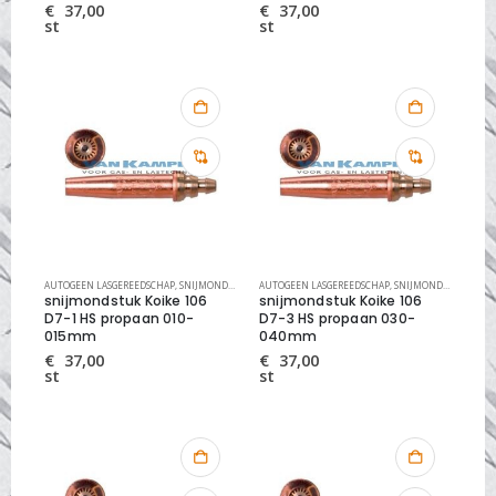
€
37,00
€
37,00
st
st
AUTOGEEN LASGEREEDSCHAP
,
SNIJMONDSTUKKEN
AUTOGEEN LASGEREEDSCHAP
,
SNIJMONDSTUKKEN KOIKE HIGH SPEED
,
SNIJMONDSTUKKEN
,
S
snijmondstuk Koike 106
snijmondstuk Koike 106
D7-1 HS propaan 010-
D7-3 HS propaan 030-
015mm
040mm
€
37,00
€
37,00
st
st