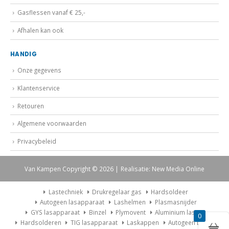
Gasflessen vanaf € 25,-
Afhalen kan ook
HANDIG
Onze gegevens
Klantenservice
Retouren
Algemene voorwaarden
Privacybeleid
Van Kampen Copyright © 2026 | Realisatie: New Media Online
Lastechniek
Drukregelaar gas
Hardsoldeer
Autogeen lasapparaat
Lashelmen
Plasmasnijder
GYS lasapparaat
Binzel
Plymovent
Aluminium lassen
0
Hardsolderen
TIG lasapparaat
Laskappen
Autogeen Lasset