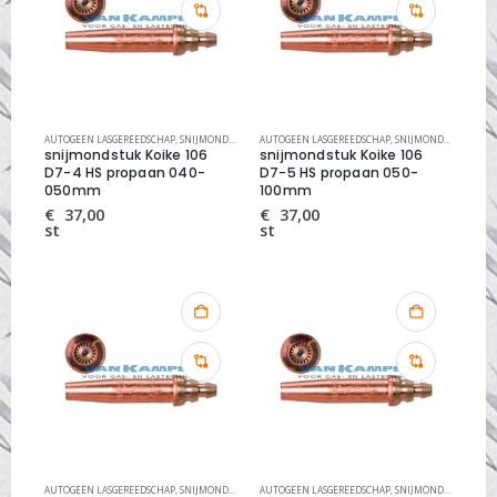
AUTOGEEN LASGEREEDSCHAP
,
SNIJMONDSTUKKEN
AUTOGEEN LASGEREEDSCHAP
,
SNIJMONDSTUKKEN KOIKE HIGH SPEED
,
SNIJMONDSTUKKEN
,
S
snijmondstuk Koike 106
snijmondstuk Koike 106
D7-4 HS propaan 040-
D7-5 HS propaan 050-
050mm
100mm
€
37,00
€
37,00
st
st
AUTOGEEN LASGEREEDSCHAP
,
SNIJMONDSTUKKEN
AUTOGEEN LASGEREEDSCHAP
,
SNIJMONDSTUKKEN KOIKE HIGH SPEED
,
SNIJMONDSTUKKEN
,
S