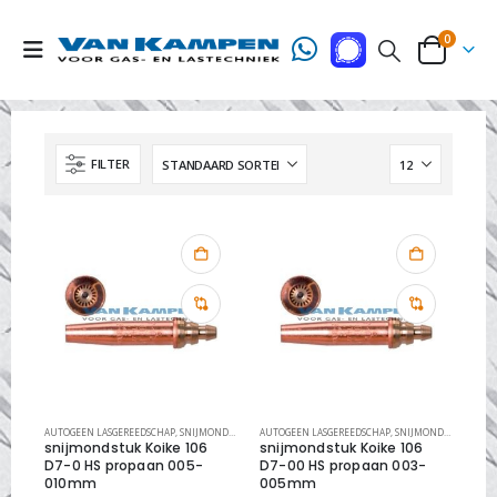
0
FILTER
AUTOGEEN LASGEREEDSCHAP
,
SNIJMONDSTUKKEN
AUTOGEEN LASGEREEDSCHAP
,
SNIJMONDSTUKKEN KOIKE HIGH SPEED
,
SNIJMONDSTUKKEN
,
S
snijmondstuk Koike 106
snijmondstuk Koike 106
D7-0 HS propaan 005-
D7-00 HS propaan 003-
010mm
005mm