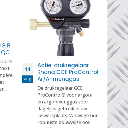
MI
04
la
ma
jul
Val
een
gev
TIG R
geb
D QC
MIG
toorts
rea
Actie: drukregelaar
chikt
14
Rhona GCE ProControl
mpère.
Ar/Ar menggas
aug
et
De drukregelaar GCE
n...
ProControl® voor argon-
en argonmenggas voor
dagelijks gebruik in uw
laswerkplaats. Vanwege hun
robuuste bouwwijze ook