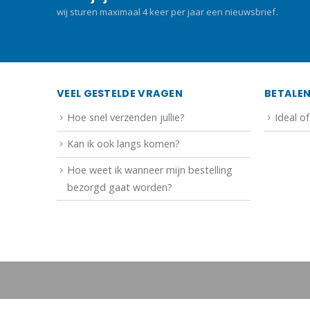
wij sturen maximaal 4 keer per jaar een nieuwsbrief.
VEEL GESTELDE VRAGEN
BETALE
Hoe snel verzenden jullie?
Ideal o
Kan ik ook langs komen?
Hoe weet ik wanneer mijn bestelling
bezorgd gaat worden?