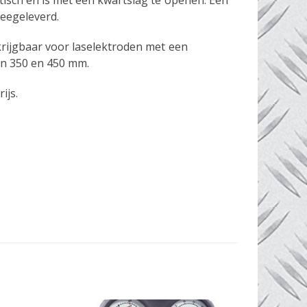
tisch en is met een kwartslag te openen. Een
eegeleverd.
krijgbaar voor laselektroden met een
an 350 en 450 mm.
ijs.