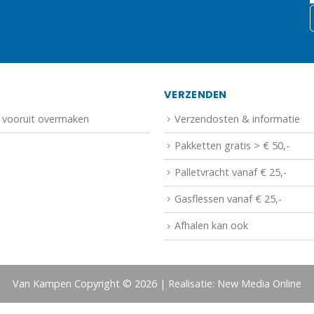
N
VERZENDEN
f vooruit overmaken
Verzendosten & informatie
Pakketten gratis > € 50,-
Palletvracht vanaf € 25,-
Gasflessen vanaf € 25,-
Afhalen kan ook
Van Kampen Copyright © 2026 | Realisatie: New Media Online