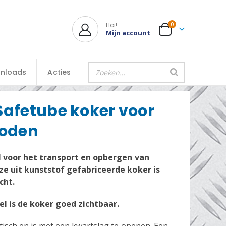
Hoi!
0
Mijn account
nloads
Acties
Safetube koker voor
roden
l voor het transport en opbergen van
ze uit kunststof gefabriceerde koker is
cht.
el is de koker goed zichtbaar.