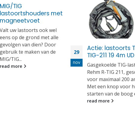
MIG/TIG
lastoortshouders met
magneetvoet
Valt uw lastoorts ook wel
eens op de grond met alle
gevolgen van dien? Door
Actie: lastoorts 
gebruik te maken van de
29
TIG-211 19 4m U
MIG/TIG...
nov
Gasgekoelde TIG-las
read more
Rehm R-TIG 211, ges
voor maximaal 200 a
Met een knop voor h
starten van de boog e
read more