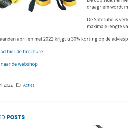
De dop sluit herme
draagriem wordt m
De Safetube is ver
maximale lengte v
aanden april en mei 2022 krijgt u 30% korting op de adviespr
ad hier de brochure
r naar de webshop
il 2022
Acties
TED
POSTS