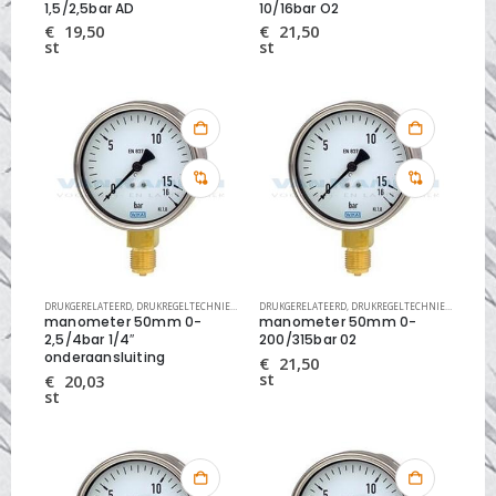
1,5/2,5bar AD
10/16bar O2
€
19,50
€
21,50
st
st
DRUKGERELATEERD
,
DRUKREGELTECHNIEK
,
MANOMETERS EN ONDERDELEN
DRUKGERELATEERD
,
DRUKREGELTECHNIEK
,
MANOME
manometer 50mm 0-
manometer 50mm 0-
2,5/4bar 1/4″
200/315bar 02
onderaansluiting
€
21,50
st
€
20,03
st