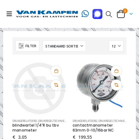
0
FILTER
DRUKGERELATEERD
,
DRUKREGELTECHNIEK
,
MANOMETERS EN ONDERDELEN
DRUKGERELATEERD
,
DRUKREGELTECHNIEK
,
MANOME
blindwartel 1/4″R bu tbv
contactmanometer
manometer
63mm 0-10/16bar NC
€
3,05
€
199,55