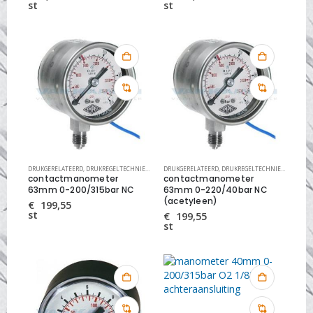
st
st
DRUKGERELATEERD
,
DRUKREGELTECHNIEK
,
MANOMETERS EN ONDERDELEN
DRUKGERELATEERD
,
DRUKREGELTECHNIEK
,
MANOME
contactmanometer
contactmanometer
63mm 0-200/315bar NC
63mm 0-220/40bar NC
(acetyleen)
€
199,55
st
€
199,55
st